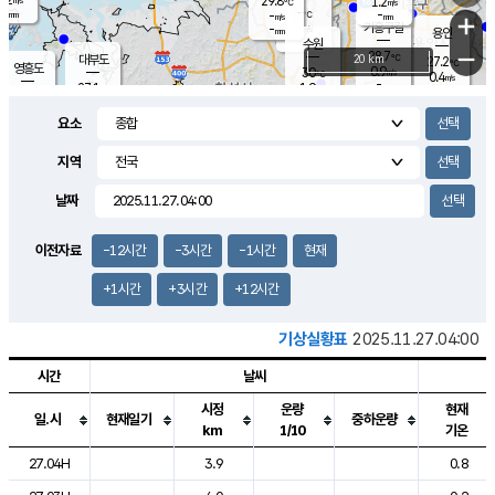
29.8
1.2
m/s
℃
-
-
-
mm
-
℃
mm
+
m/s
기흥구갈
-
-
m/s
mm
용인
-
수원
mm
−
28.7
℃
대부도
20 km
27.2
℃
영흥도
0.9
30
m/s
℃
0.4
m/s
-
mm
1.9
27.1
m/s
-
℃
mm
28.8
℃
-
오산
0.5
mm
m/s
3.1
m/s
-
mm
요소
-
mm
향남
28.5
℃
1.0
m/s
-
-
지역
℃
운평
mm
송탄
-
℃
m/s
-
s
mm
27.9
보
℃
날짜
29.6
℃
1.2
m/s
산
0.4
m/s
-
25.
mm
-
mm
0.1
℃
이전자료
-12시간
-3시간
-1시간
현재
-
m
/s
+1시간
+3시간
+12시간
기상실황표
2025.11.27.04:00
시간
날씨
시정
운량
현재
일.시
현재일기
중하운량
km
1/10
기온
도시별 기상실황표로 지점, 날씨, 기온, 강수, 바람, 기압등을 안내한 표입
27.04H
3.9
0.8