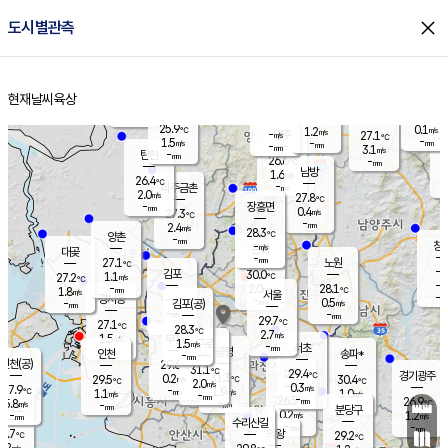
close
도시별관측
장남
판문점
26.0
℃
1.0
m/s
화현
26.7
동두천
℃
남면
-
현재날씨
육상
mm
파주
2.9
홈
m/s
포천
24.1
-
27.1
℃
mm
℃
27.2
℃
25.9
0.1
1.2
m/s
℃
m/s
-
양주
27.1
m/s
가
℃
-
1.5
-
mm
m/s
mm
-
mm
3.1
m/s
-
탄현
mm
26.6
-
2
℃
mm
남방
1.6
m/s
0
26.4
℃
-
파주금촌
mm
2.0
m/s
27.8
℃
-
장흥면
mm
0.4
m/s
27.3
℃
-
mm
2.4
m/s
28.3
℃
양촌
-
mm
창
-
m/s
은평
대곶
-
mm
27.1
노원
℃
-
김포
30.0
1.1
℃
27.2
m/s
℃
-
m/
-
2.0
28.1
m/s
mm
1.8
℃
m/s
서울
-
경서동
-
m
-
0.5
℃
mm
-
김포(공)
m/s
mm
-
-
m/s
mm
29.7
℃
27.1
-
℃
mm
28.3
℃
2.7
m/s
1.5
부천
m/s
1.5
구로
m/s
-
서초
mm
-
광명
mm
인천
송파*
-
mm
인천(공)
29.6
℃
31.1
℃
29.4
과천
경기광주
℃
31.3
0.2
29.5
30.4
m/s
℃
℃
℃
2.0
m/s
0.3
m/s
27.9
-
1.9
℃
mm
1.1
m/s
1.0
m/s
-
m/s
mm
-
26.5
26.9
mm
5.8
-
℃
℃
m/s
-
-
mm
무의도
mm
mm
분당구
0.2
-
1.2
m/s
m/s
mm
수리산길
-
-
mm
mm
7.7
의왕
29.2
℃
℃
1.2
m/s