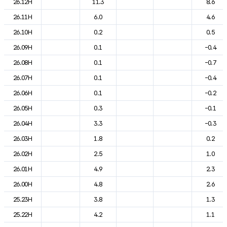
26.12H
11.3
8.6
26.11H
6.0
4.6
26.10H
0.2
0.5
26.09H
0.1
-0.4
26.08H
0.1
-0.7
26.07H
0.1
-0.4
26.06H
0.1
-0.2
26.05H
0.3
-0.1
26.04H
3.3
-0.3
26.03H
1.8
0.2
26.02H
2.5
1.0
26.01H
4.9
2.3
26.00H
4.8
2.6
25.23H
3.8
1.3
25.22H
4.2
1.1