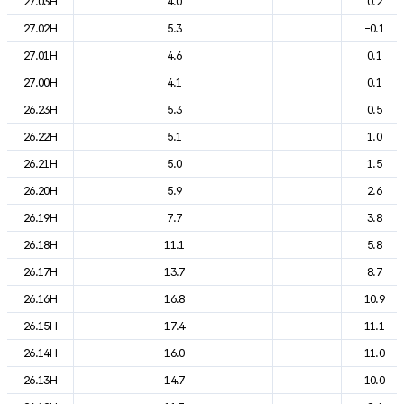
27.03H
4.0
0.2
27.02H
5.3
-0.1
27.01H
4.6
0.1
27.00H
4.1
0.1
26.23H
5.3
0.5
26.22H
5.1
1.0
26.21H
5.0
1.5
26.20H
5.9
2.6
26.19H
7.7
3.8
26.18H
11.1
5.8
26.17H
13.7
8.7
26.16H
16.8
10.9
26.15H
17.4
11.1
26.14H
16.0
11.0
26.13H
14.7
10.0