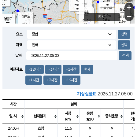
-
2.4
m/s
℃
-
-
-
mm
-
℃
mm
+
m/s
기흥구갈
-
-
m/s
mm
용인
-
수원
mm
−
31.4
℃
대부도
20 km
30.7
℃
영흥도
2.6
31.3
m/s
℃
2.3
m/s
-
mm
3.1
31.1
m/s
-
℃
mm
31.6
℃
-
오산
5.0
mm
m/s
5.7
m/s
-
mm
요소
-
mm
향남
30.4
℃
2.0
m/s
32.1
-
지역
℃
운평
mm
송탄
-
℃
m/s
-
s
mm
31.4
보
℃
날짜
31.9
℃
3.9
m/s
산
1.4
m/s
-
29.
mm
-
mm
1.7
℃
이전자료
-12시간
-3시간
-1시간
현재
-
m
/s
+1시간
+3시간
+12시간
기상실황표
2025.11.27.05:00
시간
날씨
시정
운량
현재
일.시
현재일기
중하운량
km
1/10
기온
도시별 기상실황표로 지점, 날씨, 기온, 강수, 바람, 기압등을 안내한 표입
27.05H
흐림
11.5
9
9
4.7