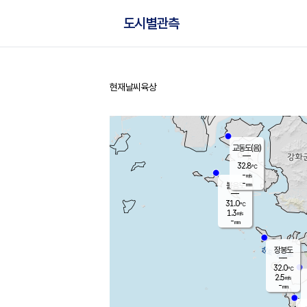
도시별관측
현재날씨
육상
홈
교동도(음)
32.8
℃
-
m/s
-
mm
볼음도
대연평
31.0
℃
1.3
m/s
32.3
℃
-
mm
1.1
m/s
-
mm
장봉도
32.0
℃
2.5
m/s
-
mm