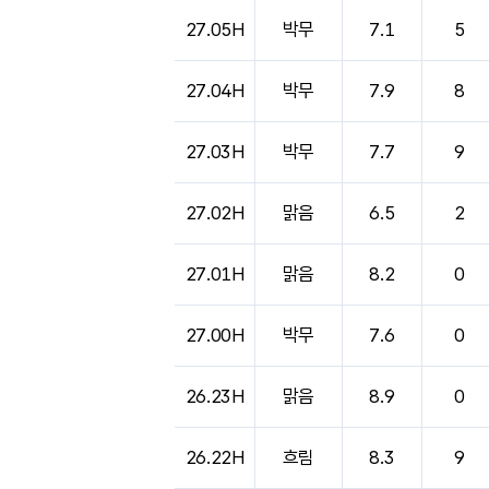
도시별 기상실황표로 지점, 날씨, 기온, 강수, 
27.05H
박무
7.1
5
27.04H
박무
7.9
8
27.03H
박무
7.7
9
27.02H
맑음
6.5
2
27.01H
맑음
8.2
0
27.00H
박무
7.6
0
26.23H
맑음
8.9
0
26.22H
흐림
8.3
9