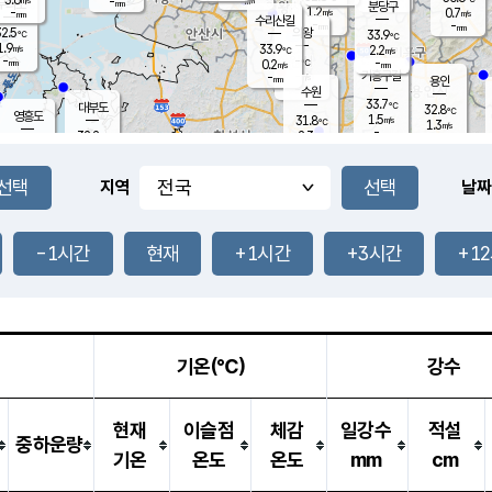
-
-
mm
무의도
mm
mm
분당구
1.2
-
0.7
m/s
m/s
mm
수리산길
-
-
mm
mm
2.5
의왕
33.9
℃
℃
1.9
33.9
m/s
2.2
m/s
℃
-
-
-
mm
0.2
℃
mm
m/s
기흥구갈
-
-
m/s
mm
용인
-
수원
mm
33.7
℃
대부도
32.8
℃
영흥도
1.5
31.8
m/s
℃
1.3
m/s
-
mm
2.3
32.2
m/s
-
℃
mm
31.7
℃
-
오산
2.8
mm
m/s
1.7
m/s
-
mm
-
mm
향남
32.6
℃
지역
날짜
1.6
m/s
32.7
-
℃
운평
mm
송탄
0.9
℃
m/s
-
s
mm
32.2
보
℃
33.2
-1시간
현재
+1시간
+3시간
+1
℃
2.1
m/s
산
2.0
m/s
-
31.
mm
-
mm
1.0
℃
-
m
/s
기온(℃)
강수
현재
이슬점
체감
일강수
적설
중하운량
기온
온도
온도
mm
cm