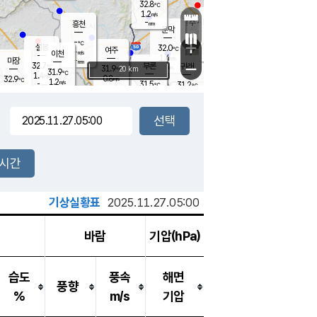
32.8
℃
강림
1.2
m/s
원주
-
흥천
mm
31.0
℃
문막
1.2
m/s
32.2
℃
-
-
℃
mm
+
1.4
설봉
m/s
32.0
℃
여주
-
m/s
이천
-
mm
1.4
m/s
-
마장
mm
신림
32.7
부론
-
귀래
−
℃
mm
31.9
20 km
℃
31.9
℃
1.4
m/s
0.8
32.9
m/s
℃
31.8
1.2
m/s
℃
-
31.5
31.2
mm
℃
-
℃
mm
1.3
m/s
-
1.6
mm
m/s
1.1
1.3
m/s
m/s
-
mm
-
백운
mm
-
-
mm
mm
백암
장호원
31.9
℃
2.7
m/s
31.7
℃
32.6
엄정
℃
-
mm
2.6
m/s
1.5
m/s
노은
-
mm
-
31.9
mm
℃
개
2시간
1.1
m/s
31.6
℃
-
mm
0
1.7
℃
m/s
-
m/s
mm
m
기상실황표
2025.11.27.05:00
바람
기압(hPa)
습도
풍속
해면
풍향
%
m/s
기압