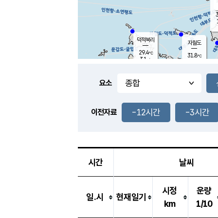
3
덕적북리
자월도
29.4
℃
31.8
℃
3.1
m/s
0.8
m/s
-
mm
-
mm
요소
풍도
29.8
덕적지도
1.1
m/
-
-12시간
-3시간
mm
이전자료
28.0
℃
대
3.2
m/s
-
mm
32.5
0.6
m
-
mm
시간
날씨
시정
운량
일.시
현재일기
km
1/10