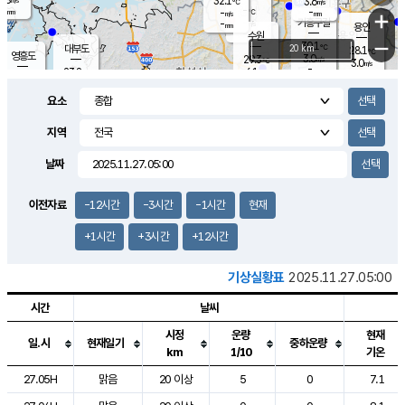
32.1
3.6
m/s
℃
-
-
-
mm
-
℃
mm
+
m/s
기흥구갈
-
-
m/s
mm
용인
-
수원
mm
−
30.1
℃
대부도
20 km
28.1
℃
영흥도
3.0
29.3
m/s
℃
3.0
m/s
-
mm
6.1
23.8
m/s
-
℃
mm
25.8
℃
-
오산
5.7
mm
m/s
11.4
m/s
8.0
mm
요소
-
mm
향남
27.1
℃
2.0
m/s
27.0
-
지역
℃
운평
mm
송탄
-
℃
m/s
-
s
mm
23.4
보
℃
날짜
25.9
℃
3.9
m/s
산
0.3
m/s
26.5
23.
mm
-
mm
0.6
℃
이전자료
-12시간
-3시간
-1시간
현재
1.0
/s
+1시간
+3시간
+12시간
기상실황표
2025.11.27.05:00
시간
날씨
시정
운량
현재
일.시
현재일기
중하운량
km
1/10
기온
도시별 기상실황표로 지점, 날씨, 기온, 강수, 바람, 기압등을 안내한 표입
27.05H
맑음
20 이상
5
0
7.1