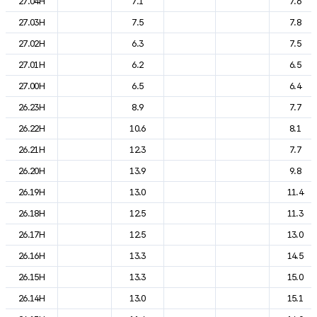
27.04H
7.1
7.6
27.03H
7.5
7.8
27.02H
6.3
7.5
27.01H
6.2
6.5
27.00H
6.5
6.4
26.23H
8.9
7.7
26.22H
10.6
8.1
26.21H
12.3
7.7
26.20H
13.9
9.8
26.19H
13.0
11.4
26.18H
12.5
11.3
26.17H
12.5
13.0
26.16H
13.3
14.5
26.15H
13.3
15.0
26.14H
13.0
15.1