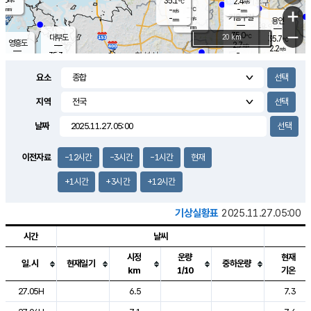
35.1
2.4
m/s
℃
-
-
-
mm
-
℃
mm
+
m/s
기흥구갈
-
-
m/s
mm
용인
-
mm
−
35.0
℃
대부도
20 km
35.7
℃
영흥도
2.7
m/s
2.2
m/s
-
mm
35.3
-
℃
mm
34.0
℃
오산
3.6
m/s
1.3
m/s
-
mm
요소
-
mm
향남
34.7
℃
2.9
m/s
35.6
-
지역
℃
운평
mm
송탄
2.0
℃
m/s
-
s
mm
34.2
보
℃
날짜
35.5
℃
2.7
m/s
산
1.7
m/s
-
33.
mm
-
mm
1.2
℃
이전자료
-12시간
-3시간
-1시간
현재
-
m
/s
+1시간
+3시간
+12시간
기상실황표
2025.11.27.05:00
시간
날씨
시정
운량
현재
일.시
현재일기
중하운량
km
1/10
기온
도시별 기상실황표로 지점, 날씨, 기온, 강수, 바람, 기압등을 안내한 표입
27.05H
6.5
7.3