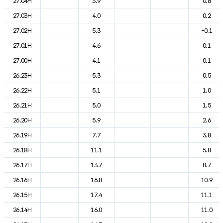
27.04H
3.9
0.8
27.03H
4.0
0.2
27.02H
5.3
-0.1
27.01H
4.6
0.1
27.00H
4.1
0.1
26.23H
5.3
0.5
26.22H
5.1
1.0
26.21H
5.0
1.5
26.20H
5.9
2.6
26.19H
7.7
3.8
26.18H
11.1
5.8
26.17H
13.7
8.7
26.16H
16.8
10.9
26.15H
17.4
11.1
26.14H
16.0
11.0