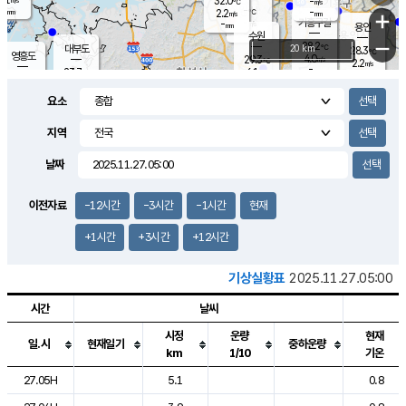
32.0
-
m/s
℃
-
-
-
mm
2.2
℃
mm
+
m/s
기흥구갈
-
-
m/s
mm
용인
-
수원
mm
−
28.2
℃
대부도
20 km
28.3
℃
영흥도
4.0
29.3
m/s
℃
2.2
m/s
-
mm
6.1
23.7
m/s
-
℃
mm
25.4
℃
-
오산
4.4
mm
m/s
11.2
m/s
8.5
mm
요소
1.5
mm
향남
27.1
℃
2.0
m/s
-
-
지역
℃
운평
mm
송탄
-
℃
m/s
-
s
mm
23.5
보
℃
날짜
26.2
℃
2.0
m/s
산
1.2
m/s
27.0
22.
mm
-
mm
0.5
℃
이전자료
-12시간
-3시간
-1시간
현재
1.0
/s
+1시간
+3시간
+12시간
기상실황표
2025.11.27.05:00
시간
날씨
시정
운량
현재
일.시
현재일기
중하운량
km
1/10
기온
도시별 기상실황표로 지점, 날씨, 기온, 강수, 바람, 기압등을 안내한 표입
27.05H
5.1
0.8