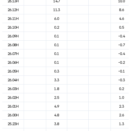
26.13H
14.7
10.0
26.12H
11.3
8.6
26.11H
6.0
4.6
26.10H
0.2
0.5
26.09H
0.1
-0.4
26.08H
0.1
-0.7
26.07H
0.1
-0.4
26.06H
0.1
-0.2
26.05H
0.3
-0.1
26.04H
3.3
-0.3
26.03H
1.8
0.2
26.02H
2.5
1.0
26.01H
4.9
2.3
26.00H
4.8
2.6
25.23H
3.8
1.3