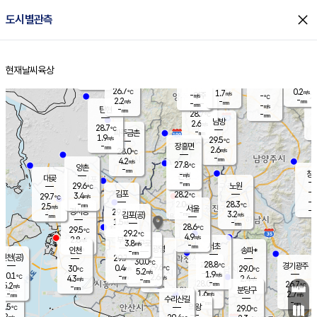
close
도시별관측
장남
판문점
27.3
℃
2.4
m/s
화현
27.0
동두천
℃
남면
-
현재날씨
육상
mm
파주
2.8
홈
m/s
포천
26.5
-
28.1
℃
mm
℃
28.3
℃
26.7
0.2
1.7
m/s
℃
m/s
-
양주
-
m/s
가
℃
-
2.2
-
mm
m/s
mm
-
mm
-
m/s
-
탄현
mm
28.7
-
2
℃
mm
남방
2.6
m/s
1
28.7
℃
-
파주금촌
mm
1.9
m/s
29.5
℃
-
장흥면
mm
2.6
m/s
28.0
℃
-
mm
4.2
m/s
27.8
℃
양촌
-
mm
창
-
m/s
은평
대곶
-
mm
29.6
노원
℃
-
김포
28.2
3.4
℃
29.7
m/s
℃
-
m/
-
2.0
28.3
m/s
mm
2.5
℃
m/s
서울
-
경서동
29.3
m
-
3.2
℃
mm
-
김포(공)
m/s
mm
1.5
-
m/s
mm
28.6
℃
29.5
-
℃
mm
29.2
℃
4.9
m/s
2.8
부천
m/s
3.8
구로
m/s
-
서초
mm
-
광명
mm
인천
송파*
-
mm
인천(공)
29.7
℃
30.0
℃
28.8
과천
경기광주
℃
29.6
0.4
30
29.0
m/s
℃
℃
℃
5.2
m/s
1.9
m/s
30.1
-
2.6
℃
mm
4.3
m/s
2.4
m/s
-
m/s
mm
-
28.0
26.7
mm
5.2
-
℃
℃
m/s
-
-
mm
무의도
mm
mm
분당구
1.6
-
2.7
m/s
m/s
mm
수리산길
-
-
mm
mm
8.5
의왕
29.0
℃
℃
3.2
m/s