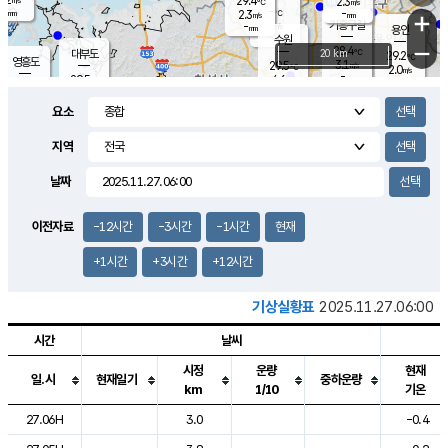
29.4
2.3
m/s
℃
-
-
-
mm
2.3
℃
mm
+
m/s
기흥구갈
-
-
m/s
mm
용인
-
수원
mm
−
28.4
℃
대부도
20 km
29.2
℃
영흥도
3.1
29.5
m/s
℃
2.0
m/s
-
mm
4.6
29.5
m/s
-
℃
mm
30.3
℃
-
오산
4.2
mm
m/s
6.7
m/s
-
mm
요소
-
mm
향남
28.4
℃
2.3
m/s
30.1
-
지역
℃
운평
mm
송탄
-
℃
m/s
-
s
mm
29.2
보
℃
날짜
29.5
℃
3.8
m/s
산
0.8
m/s
-
-
mm
-
mm
-
m
℃
이전자료
-12시간
-3시간
-1시간
현재
-
m
/s
+1시간
+3시간
+12시간
기상실황표
2025.11.27.06:00
시간
날씨
시정
운량
현재
일.시
현재일기
중하운량
km
1/10
기온
도시별 기상실황표로 지점, 날씨, 기온, 강수, 바람, 기압등을 안내한 표입
27.06H
3.0
-0.4