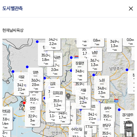
close
도시별관측
장남
판문점
34.5
℃
0.7
m/s
화현
36.4
동두천
℃
남면
-
현재날씨
육상
mm
파주
0.9
홈
m/s
포천
35.7
-
35
℃
mm
℃
36.3
℃
34.2
0.0
0.8
m/s
℃
m/s
-
양주
34.9
m/s
가
℃
-
2.2
-
mm
m/s
mm
-
mm
1.3
m/s
-
탄현
mm
35.7
-
3
℃
mm
남방
1.7
m/s
1
35.0
℃
-
파주금촌
mm
1.8
m/s
36.7
℃
-
장흥면
mm
1.3
m/s
35.7
℃
-
mm
2.0
m/s
34.8
℃
양촌
-
mm
창
-
m/s
은평
대곶
-
mm
36.0
노원
℃
-
김포
35.9
2.5
℃
34.1
m/s
℃
-
m/
-
1.6
34.8
m/s
mm
2.1
℃
m/s
서울
-
경서동
34.8
m
-
2.3
℃
mm
-
김포(공)
m/s
mm
1.0
-
m/s
mm
34.3
℃
33.5
-
℃
mm
35.5
℃
2.2
m/s
2.6
부천
m/s
1.2
구로
m/s
-
서초
mm
-
광명
mm
인천
송파*
-
mm
인천(공)
34.5
℃
34.8
℃
34.1
과천
경기광주
℃
33.9
1.1
32.9
35.5
m/s
℃
℃
℃
1.7
m/s
2.1
m/s
33.8
-
2.4
℃
mm
3
m/s
1.5
m/s
-
m/s
mm
-
33.6
33.0
mm
3.4
-
℃
℃
m/s
-
-
mm
무의도
mm
mm
분당구
1.1
-
1.5
m/s
m/s
mm
수리산길
-
-
mm
mm
3.5
의왕
35.5
℃
℃
2.9
m/s