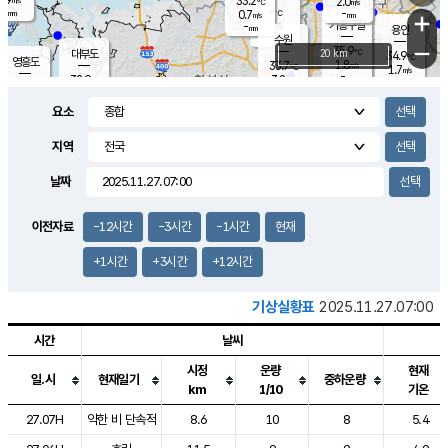
33.2
2.0
m/s
℃
-
-
-
mm
0.7
℃
mm
+
m/s
기흥구갈
-
-
m/s
mm
용인
-
수원
mm
−
35.9
℃
대부도
20 km
34.9
℃
영흥도
1.8
33.7
m/s
℃
1.7
m/s
-
mm
3.2
32.9
m/s
-
℃
mm
31.3
℃
-
오산
2.5
mm
m/s
2.5
m/s
-
mm
요소
-
mm
향남
33.7
℃
1.6
m/s
33.3
-
지역
℃
운평
mm
송탄
1.6
℃
m/s
-
s
mm
33.1
보
℃
날짜
35.1
℃
2.3
m/s
산
1.6
m/s
-
32.
mm
-
mm
1.3
℃
이전자료
-12시간
-3시간
-1시간
현재
-
m
/s
+1시간
+3시간
+12시간
기상실황표
2025.11.27.07:00
시간
날씨
시정
운량
현재
일.시
현재일기
중하운량
km
1/10
기온
도시별 기상실황표로 지점, 날씨, 기온, 강수, 바람, 기압등을 안내한 표입
27.07H
약한 비 단속적
8.6
10
8
5.4