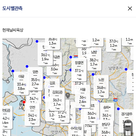
close
도시별관측
장남
판문점
36.3
℃
1.2
m/s
화현
37.2
동두천
℃
남면
-
현재날씨
육상
mm
파주
0.9
홈
m/s
포천
38.6
-
36.5
℃
mm
℃
36.1
℃
35.8
1.1
1.2
m/s
℃
m/s
-
양주
37.0
m/s
가
℃
-
1.3
-
mm
m/s
mm
-
mm
1.2
m/s
-
탄현
mm
36.5
-
3
℃
mm
남방
1.9
m/s
1
36.1
℃
-
파주금촌
mm
1.9
m/s
38.2
℃
-
장흥면
mm
1.7
m/s
36.6
℃
-
mm
3.0
m/s
37.1
℃
양촌
-
mm
창
-
m/s
은평
대곶
-
mm
35.5
노원
℃
-
김포
37.3
2.7
℃
33.4
m/s
℃
-
m/
-
2.2
36.8
m/s
mm
3.8
℃
m/s
서울
-
경서동
37.3
m
-
1.7
℃
mm
-
김포(공)
m/s
mm
0.9
-
m/s
mm
36
℃
34.7
-
℃
mm
36.3
℃
2.4
m/s
2.7
부천
m/s
1.7
구로
m/s
-
서초
mm
-
광명
mm
인천
송파*
-
mm
인천(공)
35.5
℃
37.2
℃
36.0
과천
경기광주
℃
36.7
1.2
34.1
36.1
m/s
℃
℃
℃
1.5
m/s
1.4
m/s
34.2
-
0.8
℃
mm
2.3
m/s
3.3
m/s
-
m/s
mm
-
35.6
34.4
mm
5.4
-
℃
℃
m/s
-
-
mm
무의도
mm
mm
분당구
2.0
-
1.4
m/s
m/s
mm
수리산길
-
-
mm
mm
2.9
의왕
36.8
℃
℃
2.9
m/s