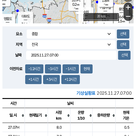
33.9
1.8
m/s
℃
-
-
-
mm
0.2
℃
mm
+
m/s
기흥구갈
-
-
m/s
mm
용인
-
수원
mm
−
36.5
℃
대부도
20 km
36.6
℃
영흥도
1.1
35
m/s
℃
1.5
m/s
-
mm
1.2
34.4
m/s
-
℃
mm
33.4
℃
-
오산
1.5
mm
m/s
1.7
m/s
-
mm
요소
-
mm
향남
34.6
℃
1.7
m/s
35.5
-
지역
℃
운평
mm
송탄
0.9
℃
m/s
-
s
mm
35.0
보
℃
날짜
37.1
℃
2.3
m/s
산
1.5
m/s
-
33.
mm
-
mm
1.3
℃
이전자료
-12시간
-3시간
-1시간
현재
-
m
/s
+1시간
+3시간
+12시간
기상실황표
2025.11.27.07:00
시간
날씨
시정
운량
현재
일.시
현재일기
중하운량
km
1/10
기온
도시별 기상실황표로 지점, 날씨, 기온, 강수, 바람, 기압등을 안내한 표입
27.07H
8.0
0.5