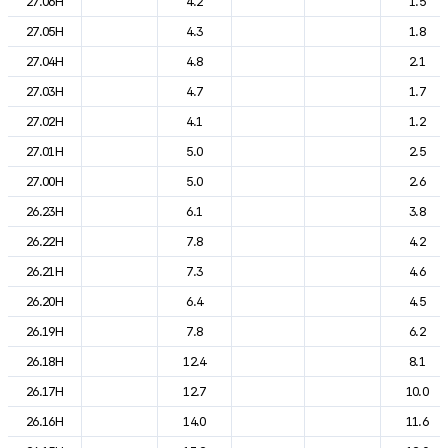
27.06H
4.2
1.5
27.05H
4.3
1.8
27.04H
4.8
2.1
27.03H
4.7
1.7
27.02H
4.1
1.2
27.01H
5.0
2.5
27.00H
5.0
2.6
26.23H
6.1
3.8
26.22H
7.8
4.2
26.21H
7.3
4.6
26.20H
6.4
4.5
26.19H
7.8
6.2
26.18H
12.4
8.1
26.17H
12.7
10.0
26.16H
14.0
11.6