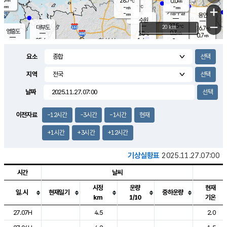
28.7
0.0
m/s
℃
-
-
-
mm
-
℃
mm
+
m/s
기흥구갈
-
-
m/s
mm
용인
-
수원
mm
−
27.5
℃
대부도
20 km
26.7
℃
영흥도
0.3
28
m/s
℃
0.7
m/s
-
mm
1.4
25.4
m/s
-
℃
mm
27.1
℃
-
오산
0.5
mm
m/s
0.7
m/s
-
mm
요소
-
mm
향남
25.4
℃
0.0
m/s
28.5
-
지역
℃
운평
mm
송탄
0.0
℃
m/s
-
s
mm
26.1
보
℃
날짜
27.9
℃
0.8
m/s
산
0.4
m/s
-
-
mm
-
mm
-
m
℃
이전자료
-12시간
-3시간
-1시간
현재
-
m
/s
+1시간
+3시간
+12시간
기상실황표
2025.11.27.07:00
시간
날씨
시정
운량
현재
일.시
현재일기
중하운량
km
1/10
기온
도시별 기상실황표로 지점, 날씨, 기온, 강수, 바람, 기압등을 안내한 표입
27.07H
4.5
2.0