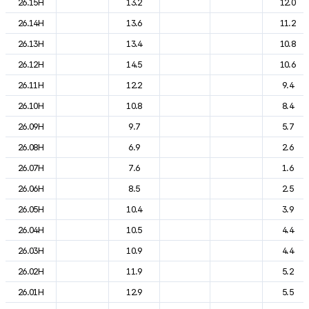
26.15H
13.2
12.0
26.14H
13.6
11.2
26.13H
13.4
10.8
26.12H
14.5
10.6
26.11H
12.2
9.4
26.10H
10.8
8.4
26.09H
9.7
5.7
26.08H
6.9
2.6
26.07H
7.6
1.6
26.06H
8.5
2.5
26.05H
10.4
3.9
26.04H
10.5
4.4
26.03H
10.9
4.4
26.02H
11.9
5.2
26.01H
12.9
5.5