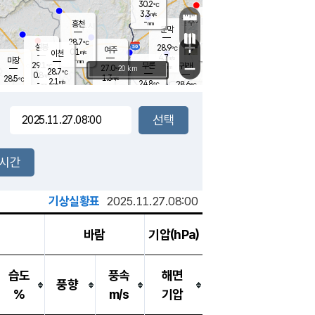
30.2
℃
강림
3.3
m/s
원주
-
흥천
mm
27.5
℃
문막
1.7
m/s
30.4
℃
28.7
-
℃
mm
+
4.4
설봉
m/s
28.9
℃
여주
0.1
m/s
이천
-
mm
4.7
m/s
-
마장
mm
신림
29.1
부론
-
귀래
−
℃
mm
27.0
20 km
℃
28.7
℃
0.8
m/s
1.3
28.5
m/s
℃
28.2
2.1
m/s
℃
-
24.8
28.6
mm
℃
-
℃
mm
1.4
m/s
-
0.9
mm
m/s
1.7
2.9
m/s
m/s
-
mm
-
백운
mm
7.5
-
mm
mm
백암
장호원
27.7
℃
3.3
m/s
24.2
℃
26.0
엄정
℃
0.5
mm
0.7
m/s
1.5
m/s
노은
9.0
mm
1.5
25.5
mm
℃
개
2시간
2.2
m/s
25.5
℃
15.5
mm
4
2.1
℃
m/s
13.5
m/s
mm
mm
기상실황표
2025.11.27.08:00
바람
기압(hPa)
습도
풍속
해면
풍향
%
m/s
기압