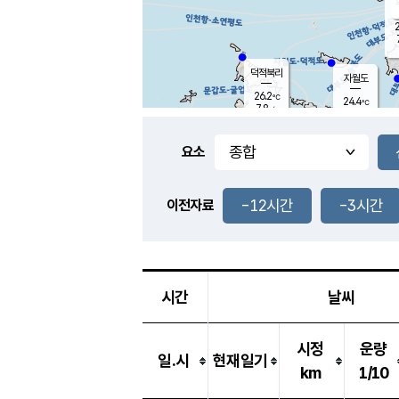
2
덕적북리
자월도
26.2
℃
24.4
℃
7.8
m/s
2.8
m/s
-
mm
1.0
mm
요소
풍도
24.7
덕적지도
6.4
m/
-
-12시간
-3시간
mm
이전자료
27.1
℃
대
10.6
m/s
-
mm
26.3
7.3
m
-
mm
시간
날씨
시정
운량
일.시
현재일기
km
1/10