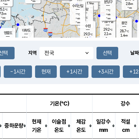
-
-
mm
무의도
mm
mm
분당구
1.9
-
2.8
m/s
m/s
mm
수리산길
-
-
mm
mm
5.1
의왕
-
℃
℃
7.5
-
m/s
-
m/s
℃
-
-
-
mm
-
℃
mm
m/s
기흥구갈
-
-
m/s
mm
용인
-
수원
mm
29.2
℃
대부도
28.7
℃
영흥도
2.1
29.3
m/s
℃
1.4
m/s
-
mm
6.1
23.1
m/s
-
℃
mm
24.6
℃
-
오산
1.5
mm
m/s
5.4
m/s
14.0
mm
8.0
mm
향남
26.6
℃
지역
날짜
1.3
m/s
-
-
℃
운평
mm
송탄
-
℃
m/s
-
s
mm
23.8
보
℃
26.2
-1시간
현재
+1시간
+3시간
+1
℃
3.6
m/s
산
0.5
m/s
27.0
23.
mm
-
mm
0.1
℃
1.0
/s
기온(℃)
강수
현재
이슬점
체감
일강수
적설
중하운량
기온
온도
온도
mm
cm