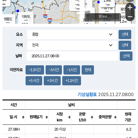
-
1.9
m/s
℃
-
-
-
mm
-
℃
mm
+
m/s
기흥구갈
-
-
m/s
mm
용인
-
수원
mm
−
28.6
℃
대부도
20 km
29.5
℃
영흥도
2.7
30.6
m/s
℃
1.3
m/s
-
mm
4.3
29.7
m/s
-
℃
mm
30.5
℃
-
오산
4.5
mm
m/s
6.4
m/s
-
mm
요소
-
mm
향남
28.7
℃
2.8
m/s
30.1
-
지역
℃
운평
mm
송탄
2.5
℃
m/s
-
s
mm
29.2
보
℃
날짜
29.7
℃
3.6
m/s
산
1.7
m/s
-
27.
mm
-
mm
1.1
℃
이전자료
-12시간
-3시간
-1시간
현재
-
m
/s
+1시간
+3시간
+12시간
기상실황표
2025.11.27.08:00
시간
날씨
시정
운량
현재
일.시
현재일기
중하운량
km
1/10
기온
도시별 기상실황표로 지점, 날씨, 기온, 강수, 바람, 기압등을 안내한 표입
27.08H
20 이상
6.2