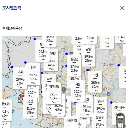
close
도시별관측
장남
판문점
27.5
℃
2.5
m/s
화현
27.1
동두천
℃
남면
-
현재날씨
육상
mm
파주
2.7
홈
m/s
포천
27.1
-
29.2
℃
mm
℃
28.7
℃
28.6
0.4
1.1
m/s
℃
m/s
2.3
양주
-
m/s
가
℃
-
2.3
-
mm
m/s
mm
-
mm
-
m/s
-
탄현
mm
29.2
-
2
℃
mm
남방
2.5
m/s
1
29.1
℃
-
파주금촌
mm
1.6
m/s
29.8
℃
-
장흥면
mm
2.5
m/s
28.3
℃
-
mm
4.6
m/s
27.9
℃
양촌
-
mm
창
2.3
m/s
은평
대곶
-
mm
29.7
노원
℃
-
김포
28.4
3.7
℃
29.9
m/s
℃
-
m/
-
2.8
28.5
m/s
mm
3.0
℃
m/s
서울
-
경서동
29.5
m
-
3.1
℃
mm
-
김포(공)
m/s
mm
1.8
-
m/s
mm
29.2
℃
29.7
-
℃
mm
29.5
℃
4.7
m/s
3.4
부천
m/s
5.0
구로
m/s
-
서초
mm
-
광명
mm
인천
송파*
-
mm
인천(공)
29.8
℃
30.2
℃
29.1
과천
경기광주
℃
29.9
0.6
31.1
29.0
m/s
℃
℃
℃
4.2
m/s
1.5
m/s
30.1
-
2.0
℃
mm
3.8
m/s
3.6
m/s
-
m/s
mm
-
28.4
26.8
mm
5.6
-
℃
℃
m/s
-
-
mm
무의도
mm
mm
분당구
2.4
-
2.2
m/s
m/s
mm
수리산길
-
-
mm
mm
9.2
의왕
29.2
℃
℃
3.4
m/s