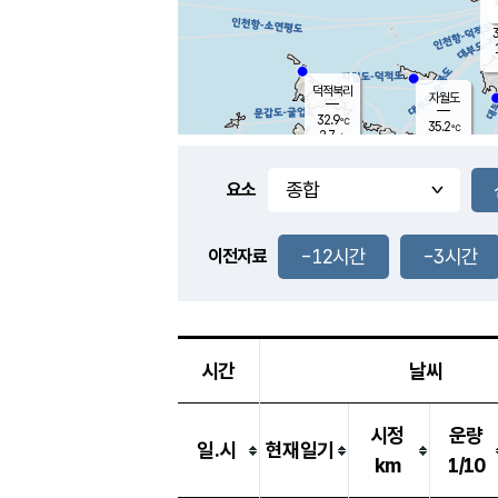
3
덕적북리
자월도
32.9
℃
35.2
℃
2.7
m/s
1.5
m/s
-
mm
-
mm
요소
풍도
32.4
덕적지도
1.6
m/
-
-12시간
-3시간
mm
이전자료
31.0
℃
대
2.7
m/s
-
mm
34.4
2.5
m
-
mm
시간
날씨
시정
운량
일.시
현재일기
km
1/10