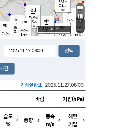
36.1
℃
강림
3.1
m/s
원주
-
흥천
mm
31.9
℃
문막
2.7
m/s
35.5
℃
34.9
-
℃
mm
+
3.3
설봉
m/s
33.6
℃
여주
2.3
m/s
이천
-
mm
4.7
m/s
-
마장
mm
신림
35.2
부론
-
귀래
−
℃
mm
34.7
20 km
℃
34.5
℃
3.8
m/s
2.5
35.6
m/s
℃
33.5
1.4
m/s
℃
-
33.9
33.2
mm
℃
-
℃
mm
3.1
m/s
-
1.8
mm
m/s
3.9
3.6
m/s
m/s
-
mm
-
백운
mm
-
-
mm
mm
백암
장호원
35.8
℃
3.2
m/s
35.6
℃
35.2
엄정
℃
-
mm
1.7
m/s
2.3
m/s
노은
-
mm
-
35.5
mm
℃
개
2시간
3.0
m/s
34.6
℃
-
mm
9
2.1
℃
m/s
-
m/s
mm
m
기상실황표
2025.11.27.08:00
바람
기압(hPa)
습도
풍속
해면
풍향
%
m/s
기압