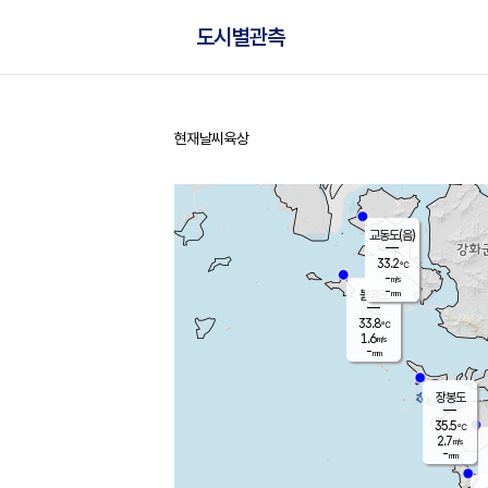
도시별관측
현재날씨
육상
홈
교동도(음)
33.2
℃
-
m/s
-
mm
볼음도
대연평
33.8
℃
1.6
m/s
34.8
℃
-
mm
1.3
m/s
-
mm
장봉도
35.5
℃
2.7
m/s
-
mm