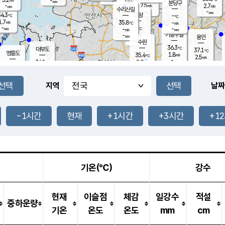
-
-
mm
무의도
mm
mm
분당구
2.5
-
2.7
m/s
m/s
mm
수리산길
-
-
mm
mm
4.3
의왕
-
℃
℃
1.7
35.8
m/s
-
m/s
℃
-
-
-
mm
-
℃
mm
m/s
기흥구갈
-
-
m/s
mm
용인
-
수원
mm
36.3
℃
대부도
37.1
℃
영흥도
1.8
35.4
m/s
℃
2.5
m/s
-
mm
2.9
36.1
m/s
-
℃
mm
33.2
℃
-
오산
3.3
mm
m/s
0.9
m/s
-
mm
-
mm
향남
35.3
℃
지역
날짜
2.5
m/s
-
-
℃
운평
mm
송탄
-
℃
m/s
-
s
mm
35.3
보
℃
36.2
-1시간
현재
+1시간
+3시간
+1
℃
2.6
m/s
산
1.9
m/s
-
33.
mm
-
mm
1.9
℃
-
m
/s
기온(℃)
강수
현재
이슬점
체감
일강수
적설
중하운량
기온
온도
온도
mm
cm