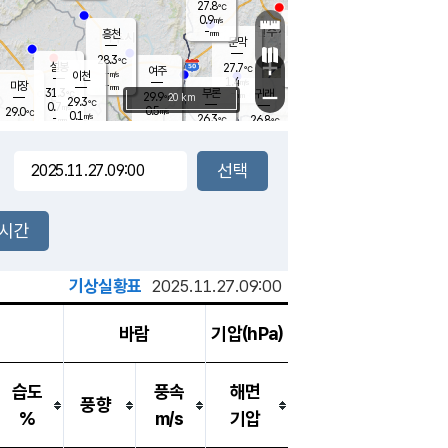
27.8
℃
강림
0.9
m/s
원주
-
흥천
mm
26.0
℃
문막
0.3
m/s
30.8
℃
28.3
-
℃
mm
+
1.4
설봉
m/s
27.7
℃
여주
-
m/s
이천
-
mm
1.4
m/s
-
마장
mm
신림
31.3
부론
-
귀래
−
℃
mm
29.9
20 km
℃
29.3
℃
0.7
m/s
0.5
29.0
m/s
℃
25.3
0.1
m/s
℃
-
26.3
26.8
mm
℃
-
℃
mm
1.4
m/s
-
0.2
mm
m/s
0.0
0.7
m/s
m/s
-
mm
-
백운
mm
-
-
mm
mm
백암
장호원
26.0
℃
0.5
m/s
25.8
℃
29.1
엄정
℃
-
mm
0.1
m/s
0.4
m/s
노은
-
mm
-
27.3
mm
℃
개
2시간
0.3
m/s
26.4
℃
-
mm
6
0.8
℃
m/s
-
m/s
mm
m
기상실황표
2025.11.27.09:00
바람
기압(hPa)
습도
풍속
해면
풍향
%
m/s
기압