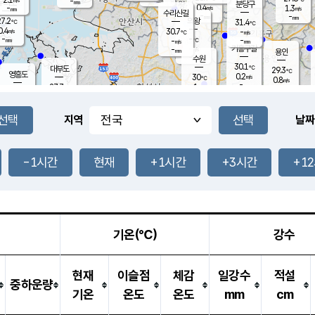
-
-
mm
무의도
mm
mm
분당구
0.4
-
1.3
m/s
m/s
mm
수리산길
-
-
mm
mm
7.2
의왕
31.4
℃
℃
0.4
30.7
m/s
-
m/s
℃
-
-
-
mm
-
℃
mm
m/s
기흥구갈
-
-
m/s
mm
용인
-
수원
mm
30.1
℃
대부도
29.3
℃
영흥도
0.2
30
m/s
℃
0.8
m/s
-
mm
1
27.7
m/s
-
℃
mm
28.8
℃
-
오산
0.8
mm
m/s
2.5
m/s
-
mm
-
mm
향남
30.7
℃
지역
날짜
1.9
m/s
31.7
-
℃
운평
mm
송탄
0.0
℃
m/s
-
s
mm
27.8
보
℃
32.3
-1시간
현재
+1시간
+3시간
+1
℃
0.6
m/s
산
1.5
m/s
-
25.
mm
-
mm
0.0
℃
-
m
/s
기온(℃)
강수
현재
이슬점
체감
일강수
적설
중하운량
기온
온도
온도
mm
cm