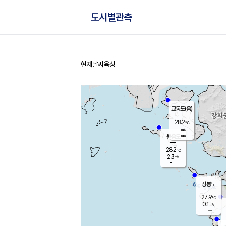
도시별관측
현재날씨
육상
홈
교동도(음)
28.2
℃
-
m/s
-
mm
볼음도
대연평
28.2
℃
2.3
m/s
29.8
℃
-
mm
2.1
m/s
-
mm
장봉도
27.9
℃
0.1
m/s
-
mm