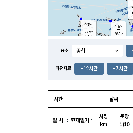
2
덕적북리
자월도
27.6
℃
28.2
℃
1.1
m/s
2.7
m/s
-
mm
-
mm
요소
풍도
29.2
덕적지도
1.0
m/
-
-12시간
-3시간
mm
이전자료
26.2
℃
대
4.6
m/s
-
mm
26.6
0.0
m
-
mm
시간
날씨
시정
운량
일.시
현재일기
km
1/10