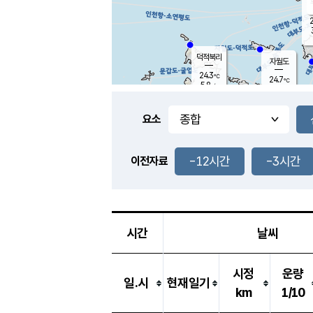
2
덕적북리
자월도
24.3
℃
24.7
℃
5.8
m/s
1.0
m/s
-
mm
-
mm
요소
풍도
25.5
덕적지도
4.1
m/
-
-12시간
-3시간
mm
이전자료
25.3
℃
대
2.8
m/s
-
mm
25.0
8.4
m
-
mm
시간
날씨
시정
운량
일.시
현재일기
km
1/10