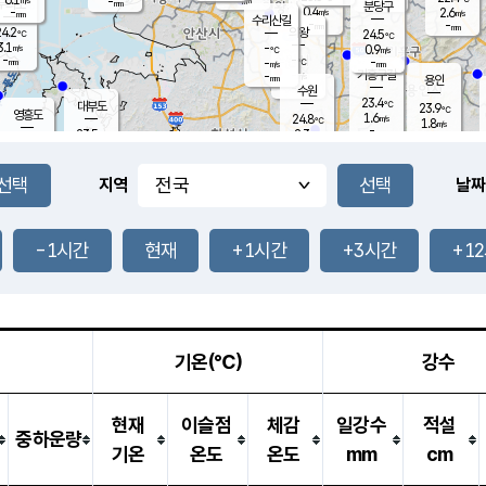
-
-
mm
무의도
mm
mm
분당구
0.4
-
2.6
m/s
m/s
mm
수리산길
-
-
mm
mm
4.2
의왕
24.5
℃
℃
3.1
-
m/s
0.9
m/s
℃
-
-
-
mm
-
℃
mm
m/s
기흥구갈
-
-
m/s
mm
용인
-
수원
mm
23.4
℃
대부도
23.9
℃
영흥도
1.6
24.8
m/s
℃
1.8
m/s
-
mm
2.3
23.5
m/s
-
℃
mm
25.9
℃
-
오산
2.1
mm
m/s
7.7
m/s
-
mm
-
mm
향남
24.2
℃
지역
날짜
1.7
m/s
-
-
℃
운평
mm
송탄
-
℃
m/s
-
s
mm
22.9
보
℃
24.1
-1시간
현재
+1시간
+3시간
+1
℃
1.9
m/s
산
0.1
m/s
-
-
mm
-
mm
-
m
℃
-
m
/s
기온(℃)
강수
현재
이슬점
체감
일강수
적설
중하운량
기온
온도
온도
mm
cm