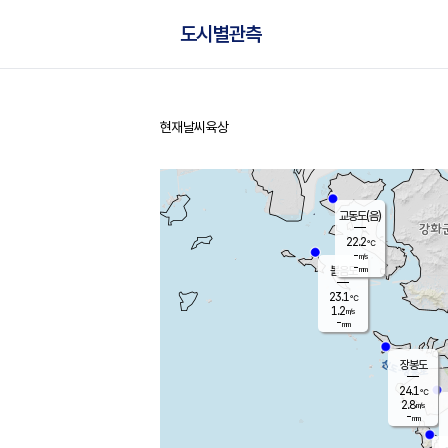
도시별관측
현재날씨
육상
홈
교동도(음)
22.2
℃
-
m/s
-
mm
볼음도
대연평
23.1
℃
1.2
m/s
25.0
℃
-
mm
2.1
m/s
-
mm
장봉도
24.1
℃
2.8
m/s
-
mm