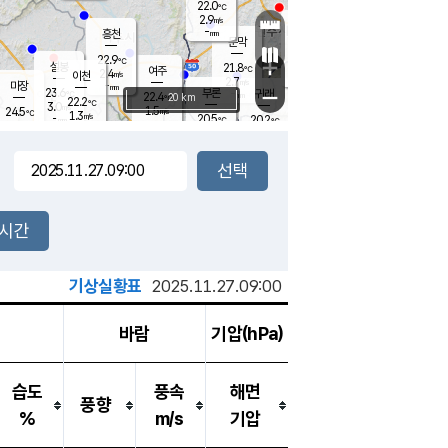
22.0
℃
강림
2.9
m/s
원주
-
흥천
mm
18.9
℃
문막
0.0
m/s
22.8
℃
22.9
-
℃
mm
+
1.7
설봉
m/s
21.8
℃
여주
2.4
m/s
이천
-
mm
2.7
m/s
-
마장
mm
신림
23.6
부론
-
귀래
−
℃
mm
22.4
20 km
℃
22.2
℃
3.0
m/s
1.5
24.5
m/s
℃
19.7
1.3
m/s
℃
-
20.5
20.2
mm
℃
-
℃
mm
2.7
m/s
-
0.4
mm
m/s
0.0
0.3
m/s
m/s
-
mm
-
백운
mm
-
-
mm
mm
백암
장호원
22.2
℃
0.6
m/s
21.6
℃
22.0
엄정
℃
-
mm
2.5
m/s
0.5
m/s
노은
-
mm
-
22.1
mm
℃
개
2시간
1.0
m/s
21.9
℃
-
mm
2.8
℃
m/s
-
/s
mm
m
기상실황표
2025.11.27.09:00
바람
기압(hPa)
습도
풍속
해면
풍향
%
m/s
기압