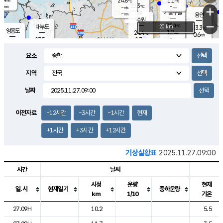
24.8
1.1
m/s
℃
-
22.3
-
mm
-
℃
mm
+
m/s
기흥구갈
0.0
-
m/s
mm
용인
-
수원
mm
−
23.4
℃
대부도
20 km
23.3
℃
영흥도
1.2
24.4
m/s
℃
0.6
m/s
-
mm
2.7
23.5
m/s
-
℃
mm
25.6
℃
-
오산
2.3
mm
m/s
5.2
m/s
-
mm
요소
-
mm
향남
23.4
℃
1.6
m/s
24.4
-
지역
℃
운평
mm
송탄
1.0
℃
m/s
-
s
mm
23.2
보
℃
날짜
23.7
℃
2.0
m/s
산
0.2
m/s
-
20.
mm
-
mm
0.4
℃
이전자료
-12시간
-3시간
-1시간
현재
-
m
/s
+1시간
+3시간
+12시간
기상실황표
2025.11.27.09:00
시간
날씨
시정
운량
현재
일.시
현재일기
중하운량
km
1/10
기온
도시별 기상실황표로 지점, 날씨, 기온, 강수, 바람, 기압등을 안내한 표입
27.09H
10.2
5.5