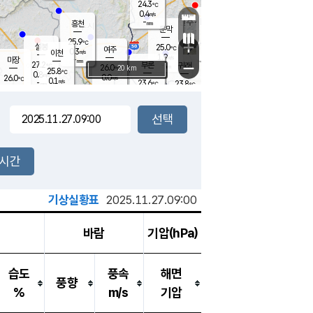
24.3
℃
강림
0.4
m/s
원주
-
흥천
mm
22.6
℃
문막
0.2
m/s
26.9
℃
25.9
-
℃
mm
+
1.2
설봉
m/s
25.0
℃
여주
0.3
m/s
이천
-
mm
1.9
m/s
-
마장
mm
신림
27.2
부론
-
귀래
−
℃
mm
26.0
20 km
℃
25.8
℃
0.8
m/s
0.0
26.0
m/s
℃
22.3
0.1
m/s
℃
-
23.6
23.8
mm
℃
-
℃
mm
0.8
m/s
-
0.0
mm
m/s
0.0
0.5
m/s
m/s
-
mm
-
백운
mm
-
-
mm
mm
백암
장호원
22.6
℃
0.0
m/s
23.1
℃
24.8
엄정
℃
-
mm
0.1
m/s
0.3
m/s
노은
-
mm
-
24.0
mm
℃
개
2시간
0.1
m/s
23.7
℃
-
mm
9
0.0
℃
m/s
-
m/s
mm
m
기상실황표
2025.11.27.09:00
바람
기압(hPa)
습도
풍속
해면
풍향
%
m/s
기압