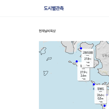
도시별관측
현재날씨
육상
홈
교동도(음)
27.8
℃
-
m/s
-
mm
볼음도
대연평
27.9
℃
2.6
m/s
27.4
℃
-
mm
0.3
m/s
-
mm
장봉도
26.6
℃
0.3
m/s
-
mm