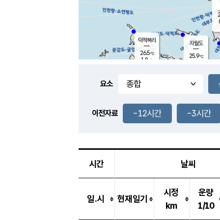
2
덕적북리
자월도
26.5
℃
25.9
℃
1.8
m/s
0.3
m/s
-
mm
-
mm
요소
풍도
29.0
덕적지도
0.8
m/
-
-12시간
-3시간
mm
이전자료
26.0
℃
대
0.4
m/s
-
mm
26.5
0.0
m
-
mm
시간
날씨
시정
운량
일.시
현재일기
km
1/10