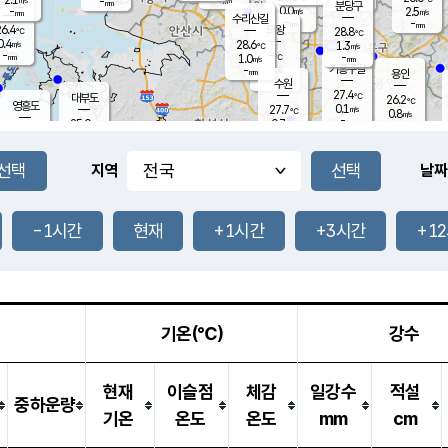
-
-
mm
무의도
mm
mm
분당구
0.0
-
2.5
m/s
m/s
mm
수리산길
-
-
mm
mm
6.4
의왕
28.8
℃
℃
0.4
28.6
m/s
1.3
m/s
℃
-
-
-
mm
1.0
℃
mm
m/s
기흥구갈
-
-
m/s
mm
용인
-
수원
mm
27.4
℃
대부도
26.2
℃
영흥도
0.1
27.7
m/s
℃
0.8
m/s
-
mm
0.7
25.0
m/s
-
℃
mm
27.3
℃
-
오산
0.0
mm
m/s
0.7
m/s
-
mm
-
mm
향남
24.8
℃
지역
날짜
0.1
m/s
-
-
℃
운평
mm
송탄
-
℃
m/s
-
s
mm
26.2
보
℃
27.8
-1시간
현재
+1시간
+3시간
+1
℃
0.7
m/s
산
0.0
m/s
-
22.
mm
-
mm
0.0
℃
-
m
/s
기온(℃)
강수
현재
이슬점
체감
일강수
적설
중하운량
기온
온도
온도
mm
cm