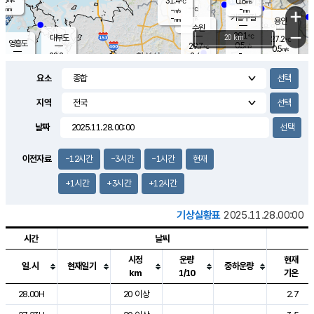
31.4
0.6
m/s
℃
-
-
-
mm
-
℃
mm
+
m/s
기흥구갈
-
-
m/s
mm
용인
-
수원
mm
−
29.1
℃
대부도
20 km
27.2
℃
영흥도
0.5
29.7
m/s
℃
0.5
m/s
-
mm
2.4
28.2
m/s
-
℃
mm
30.2
℃
-
오산
1.3
mm
m/s
4.1
m/s
-
mm
요소
-
mm
향남
26.2
℃
0.0
m/s
29.8
-
지역
℃
운평
mm
송탄
-
℃
m/s
-
s
mm
27.4
보
℃
날짜
30.3
℃
1.4
m/s
산
0.5
m/s
-
23.
mm
-
mm
0.3
℃
이전자료
-12시간
-3시간
-1시간
현재
-
m
/s
+1시간
+3시간
+12시간
기상실황표
2025.11.28.00:00
시간
날씨
시정
운량
현재
일.시
현재일기
중하운량
km
1/10
기온
도시별 기상실황표로 지점, 날씨, 기온, 강수, 바람, 기압등을 안내한 표입
28.00H
20 이상
2.7