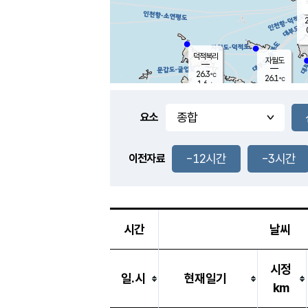
2
덕적북리
자월도
26.3
℃
26.1
℃
1.6
m/s
0.0
m/s
-
mm
-
mm
요소
풍도
26.8
덕적지도
0.7
m/
-
-12시간
-3시간
mm
이전자료
25.8
℃
대
1.6
m/s
-
mm
26.1
1.0
m
-
mm
시간
날씨
시정
일.시
현재일기
km