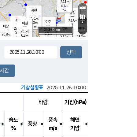
24.1
℃
강림
0.7
m/s
원주
-
흥천
mm
22.2
℃
문막
0.6
m/s
26.4
℃
25.1
-
℃
mm
+
0.6
설봉
m/s
24.8
℃
여주
0.0
m/s
이천
-
mm
1.7
m/s
-
마장
mm
신림
27.0
부론
-
귀래
−
℃
mm
25.3
20 km
℃
25.3
℃
0.3
m/s
1.3
25.8
m/s
℃
21.9
0.2
m/s
℃
-
23.3
23.2
mm
℃
-
℃
mm
0.0
m/s
-
0.2
mm
m/s
0.0
0.0
m/s
m/s
-
mm
-
백운
mm
-
-
mm
mm
백암
장호원
22.3
℃
0.1
m/s
22.7
℃
24.9
엄정
℃
-
mm
0.0
m/s
1.4
m/s
노은
-
mm
-
23.7
mm
℃
개
2시간
0.1
m/s
23.3
℃
-
mm
0
0.0
℃
m/s
-
m/s
mm
m
기상실황표
2025.11.28.10:00
바람
기압(hPa)
습도
풍속
해면
풍향
%
m/s
기압