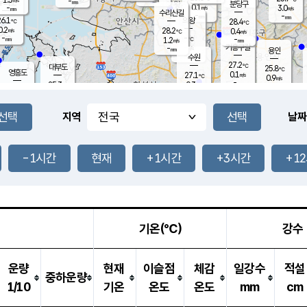
-
-
mm
무의도
mm
mm
분당구
0.1
-
3.0
m/s
m/s
mm
수리산길
-
-
mm
mm
6.1
의왕
28.4
℃
℃
0.2
28.2
m/s
0.4
m/s
℃
-
-
-
mm
1.2
℃
mm
m/s
기흥구갈
-
-
m/s
mm
용인
-
수원
mm
27.2
℃
대부도
25.8
℃
영흥도
0.1
27.1
m/s
℃
0.9
m/s
-
mm
0.3
25.3
m/s
-
℃
mm
27.4
℃
-
오산
1.1
mm
m/s
1.9
m/s
-
mm
-
mm
향남
24.5
℃
지역
날짜
0.0
m/s
28.8
-
℃
운평
mm
송탄
0.4
℃
m/s
-
s
mm
26.4
보
℃
28.0
-1시간
현재
+1시간
+3시간
+1
℃
1.6
m/s
산
0.4
m/s
-
22.
mm
-
mm
0.0
℃
-
m
/s
기온(℃)
강수
운량
현재
이슬점
체감
일강수
적설
중하운량
1/10
기온
온도
온도
mm
cm