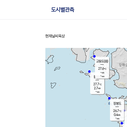
도시별관측
현재날씨
육상
홈
교동도(음)
27.6
℃
-
m/s
-
mm
볼음도
대연평
27.7
℃
2.7
m/s
28.1
℃
-
mm
1.1
m/s
-
mm
장봉도
26.7
℃
0.4
m/s
-
mm