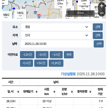
28.4
0.4
m/s
℃
-
-
-
mm
0.9
℃
mm
+
m/s
기흥구갈
-
-
m/s
mm
용인
-
수원
mm
−
27.6
℃
대부도
20 km
26.0
℃
영흥도
0.3
27.1
m/s
℃
0.6
m/s
-
mm
0.3
24.9
m/s
-
℃
mm
27.4
℃
-
오산
0.4
mm
m/s
0.8
m/s
-
mm
요소
-
mm
향남
24.7
℃
0.0
m/s
-
-
지역
℃
운평
mm
송탄
-
℃
m/s
-
s
mm
26.2
보
℃
날짜
28.0
℃
0.1
m/s
산
0.0
m/s
-
-
mm
-
mm
-
m
℃
이전자료
-12시간
-3시간
-1시간
현재
-
m
/s
+1시간
+3시간
+12시간
기상실황표
2025.11.28.10:00
시간
날씨
시정
운량
현재
일.시
현재일기
중하운량
km
1/10
기온
도시별 기상실황표로 지점, 날씨, 기온, 강수, 바람, 기압등을 안내한 표입
28.10H
20 이상
7.9