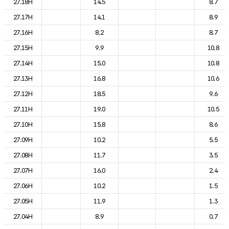
27.18H
14.5
8.7
27.17H
14.1
8.9
27.16H
8.2
8.7
27.15H
9.9
10.8
27.14H
15.0
10.8
27.13H
16.8
10.6
27.12H
18.5
9.6
27.11H
19.0
10.5
27.10H
15.8
8.6
27.09H
10.2
5.5
27.08H
11.7
3.5
27.07H
16.0
2.4
27.06H
10.2
1.5
27.05H
11.9
1.3
27.04H
8.9
0.7