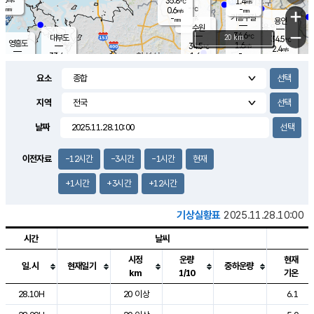
35.8
1.4
m/s
℃
-
-
-
mm
0.6
℃
mm
+
m/s
기흥구갈
-
-
m/s
mm
용인
-
수원
mm
−
34.6
℃
대부도
20 km
34.5
℃
영흥도
1.6
34.5
m/s
℃
2.4
m/s
-
mm
1.6
33.4
m/s
-
℃
mm
32.2
℃
-
오산
2.0
mm
m/s
1.8
m/s
-
mm
요소
-
mm
향남
34.5
℃
1.5
m/s
34.9
-
지역
℃
운평
mm
송탄
1.3
℃
m/s
-
s
mm
34.0
보
℃
날짜
35.0
℃
1.8
m/s
산
2.0
m/s
-
33.
mm
-
mm
-
m
℃
이전자료
-12시간
-3시간
-1시간
현재
-
m
/s
+1시간
+3시간
+12시간
기상실황표
2025.11.28.10:00
시간
날씨
시정
운량
현재
일.시
현재일기
중하운량
km
1/10
기온
도시별 기상실황표로 지점, 날씨, 기온, 강수, 바람, 기압등을 안내한 표입
28.10H
20 이상
6.1