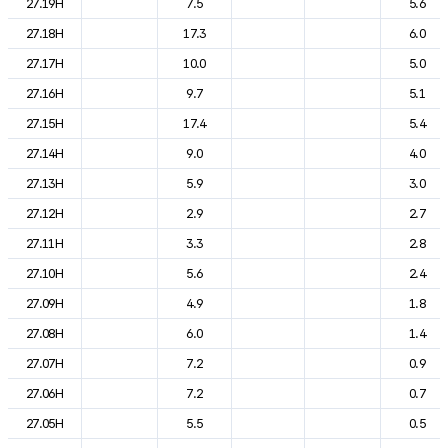
27.19H
7.5
5.6
27.18H
17.3
6.0
27.17H
10.0
5.0
27.16H
9.7
5.1
27.15H
17.4
5.4
27.14H
9.0
4.0
27.13H
5.9
3.0
27.12H
2.9
2.7
27.11H
3.3
2.8
27.10H
5.6
2.4
27.09H
4.9
1.8
27.08H
6.0
1.4
27.07H
7.2
0.9
27.06H
7.2
0.7
27.05H
5.5
0.5