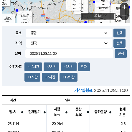
-
-
m/s
℃
2.0
-
-
mm
-
℃
mm
+
m/s
기흥구갈
-
-
m/s
mm
용인
-
mm
−
27.1
℃
대부도
20 km
26.9
℃
영흥도
2.2
m/s
2.4
m/s
-
mm
24.0
-
℃
mm
26.9
℃
오산
0.1
m/s
4.1
m/s
14.5
mm
요소
11.5
mm
향남
26.8
℃
1.8
m/s
-
-
지역
℃
운평
mm
송탄
-
℃
m/s
-
s
mm
25.8
보
℃
날짜
26.7
m
℃
2.4
m/s
산
0.7
m/s
27.0
23.
mm
-
mm
0.4
℃
이전자료
-12시간
-3시간
-1시간
현재
1.0
/s
+1시간
+3시간
+12시간
기상실황표
2025.11.28.11:00
시간
날씨
시정
운량
현재
일.시
현재일기
중하운량
km
1/10
기온
도시별 기상실황표로 지점, 날씨, 기온, 강수, 바람, 기압등을 안내한 표입
28.11H
20 이상
2.8