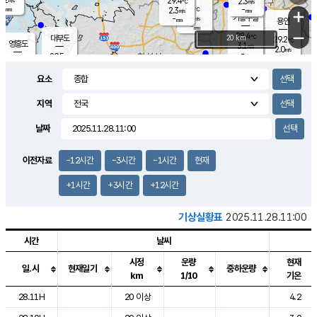
29.4
2.3
m/s
℃
-
-
-
mm
2.3
℃
mm
+
m/s
기흥구갈
-
-
m/s
mm
용인
-
mm
−
28.4
℃
대부도
20 km
29.2
℃
영흥도
3.1
m/s
2.0
m/s
-
mm
29.5
-
℃
mm
30.3
℃
오산
4.2
m/s
6.7
m/s
-
mm
요소
-
mm
향남
28.4
℃
2.3
m/s
30.1
-
지역
℃
운평
mm
송탄
-
℃
m/s
-
s
mm
29.2
보
℃
날짜
29.5
℃
3.8
m/s
산
0.8
m/s
-
-
mm
-
mm
-
m
℃
이전자료
-12시간
-3시간
-1시간
현재
-
m
/s
+1시간
+3시간
+12시간
기상실황표
2025.11.28.11:00
시간
날씨
시정
운량
현재
일.시
현재일기
중하운량
km
1/10
기온
도시별 기상실황표로 지점, 날씨, 기온, 강수, 바람, 기압등을 안내한 표입
28.11H
20 이상
4.2