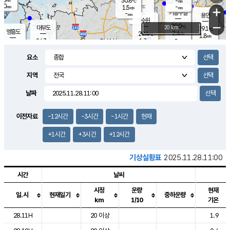
30.8
-
m/s
℃
2.0
-
-
mm
1.5
℃
mm
+
m/s
기흥구갈
-
-
m/s
mm
용인
-
수원
mm
−
29.0
℃
대부도
20 km
29.1
℃
영흥도
2.4
29.4
m/s
℃
1.8
m/s
-
mm
1.7
24.3
m/s
-
℃
mm
27.1
℃
-
오산
1.1
mm
m/s
4.0
m/s
14.5
mm
요소
11.5
mm
향남
27.1
℃
1.0
m/s
27.9
-
지역
℃
운평
mm
송탄
1.0
℃
m/s
-
s
mm
24.9
보
℃
날짜
27.3
m
℃
1.9
m/s
산
0.6
m/s
27.0
23.
mm
-
mm
0.4
℃
이전자료
-12시간
-3시간
-1시간
현재
1.0
/s
+1시간
+3시간
+12시간
기상실황표
2025.11.28.11:00
시간
날씨
시정
운량
현재
일.시
현재일기
중하운량
km
1/10
기온
도시별 기상실황표로 지점, 날씨, 기온, 강수, 바람, 기압등을 안내한 표입
28.11H
20 이상
1.9