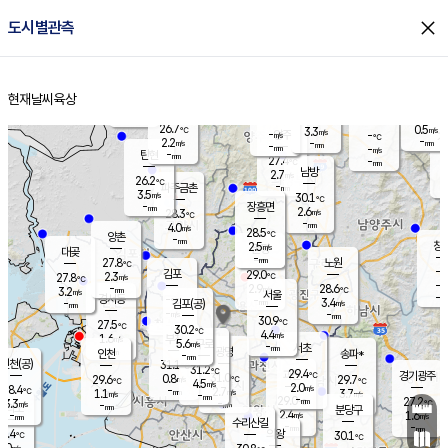
close
도시별관측
장남
판문점
25.5
℃
3.1
m/s
화현
25.4
동두천
℃
남면
-
현재날씨
육상
mm
파주
3.8
홈
m/s
포천
26.3
-
27.4
℃
mm
℃
26.3
℃
26.7
0.5
3.3
m/s
℃
m/s
-
양주
-
m/s
가
℃
-
2.2
-
mm
m/s
mm
-
mm
-
m/s
-
탄현
mm
27.4
-
2
℃
mm
남방
2.7
m/s
0
26.2
℃
-
파주금촌
mm
3.5
m/s
30.1
℃
-
장흥면
mm
2.6
m/s
28.3
℃
-
mm
4.0
m/s
28.5
℃
양촌
-
mm
창
2.5
m/s
은평
대곶
-
mm
27.8
노원
℃
-
김포
29.0
2.3
℃
27.8
m/s
℃
-
m/
-
2.9
28.6
m/s
mm
3.2
℃
m/s
서울
-
경서동
-
m
-
3.4
℃
mm
-
김포(공)
m/s
mm
-
-
m/s
mm
30.9
℃
27.5
-
℃
mm
30.2
℃
4.4
m/s
1.6
부천
m/s
5.6
구로
m/s
-
서초
mm
-
광명
mm
인천
송파*
-
mm
인천(공)
31.1
℃
31.2
℃
29.4
과천
경기광주
℃
31.0
0.8
29.6
29.7
m/s
℃
℃
℃
4.5
m/s
2.0
m/s
28.4
-
2.7
℃
mm
1.1
m/s
3.7
m/s
-
m/s
mm
-
29.0
27.2
mm
3.3
-
℃
℃
m/s
-
-
mm
무의도
mm
mm
분당구
2.4
-
1.6
m/s
m/s
mm
수리산길
-
-
mm
mm
5.4
의왕
30.1
℃
℃
1.0
m/s