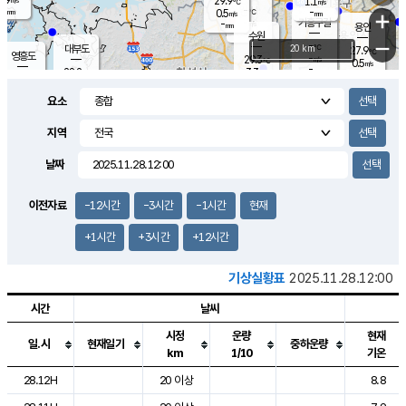
29.9
1.1
m/s
℃
-
-
-
mm
0.5
℃
mm
+
m/s
기흥구갈
-
-
m/s
mm
용인
-
수원
mm
−
-
℃
대부도
20 km
27.9
℃
영흥도
-
29.3
m/s
℃
0.5
m/s
-
mm
3.3
28.2
m/s
-
℃
mm
29.2
℃
-
오산
2.2
mm
m/s
3.8
m/s
-
mm
요소
-
mm
향남
28.7
℃
2.0
m/s
-
-
지역
℃
운평
mm
송탄
-
℃
m/s
-
s
mm
27.8
보
℃
날짜
29.2
℃
1.5
m/s
산
1.3
m/s
-
25.
mm
-
mm
0.5
℃
이전자료
-12시간
-3시간
-1시간
현재
-
m
/s
+1시간
+3시간
+12시간
기상실황표
2025.11.28.12:00
시간
날씨
시정
운량
현재
일.시
현재일기
중하운량
km
1/10
기온
도시별 기상실황표로 지점, 날씨, 기온, 강수, 바람, 기압등을 안내한 표입
28.12H
20 이상
8.8