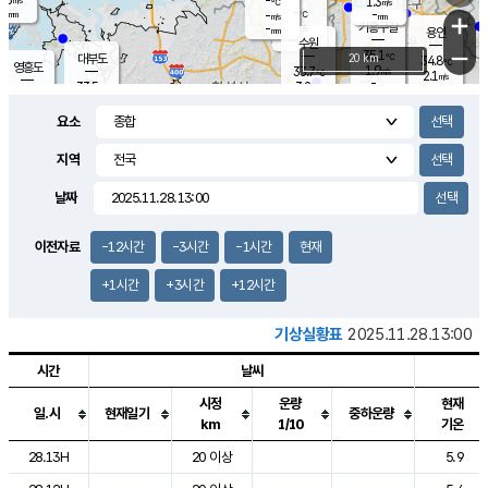
-
1.3
m/s
℃
-
-
-
mm
-
℃
mm
+
m/s
기흥구갈
-
-
m/s
mm
용인
-
수원
mm
−
35.1
℃
대부도
20 km
34.8
℃
영흥도
1.9
33.7
m/s
℃
2.1
m/s
-
mm
3.2
33.5
m/s
-
℃
mm
32.7
℃
-
오산
1.8
mm
m/s
1.4
m/s
-
mm
요소
-
mm
향남
33.8
℃
1.4
m/s
35.1
-
지역
℃
운평
mm
송탄
1.2
℃
m/s
-
s
mm
33.9
보
℃
날짜
35.6
℃
1.8
m/s
산
1.2
m/s
-
32.
mm
-
mm
1.6
℃
이전자료
-12시간
-3시간
-1시간
현재
-
m
/s
+1시간
+3시간
+12시간
기상실황표
2025.11.28.13:00
시간
날씨
시정
운량
현재
일.시
현재일기
중하운량
km
1/10
기온
도시별 기상실황표로 지점, 날씨, 기온, 강수, 바람, 기압등을 안내한 표입
28.13H
20 이상
5.9