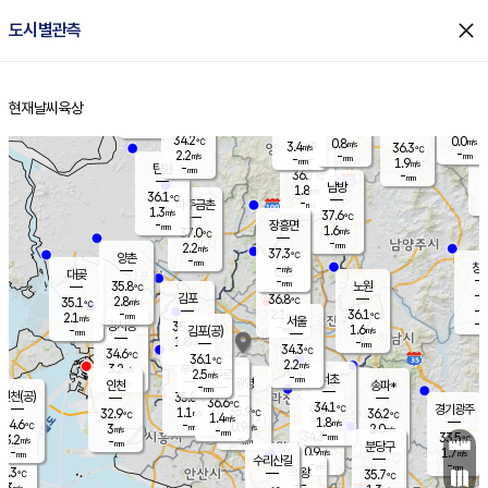
close
도시별관측
장남
판문점
35.2
℃
1.7
m/s
화현
36.4
동두천
℃
남면
-
현재날씨
육상
mm
파주
0.9
홈
m/s
포천
35.6
-
35
℃
mm
℃
36.5
℃
34.2
0.0
0.8
m/s
℃
m/s
3.4
양주
36.3
m/s
가
℃
-
2.2
-
mm
m/s
mm
-
mm
1.9
m/s
-
탄현
mm
36.7
-
3
℃
mm
남방
1.8
m/s
1
36.1
℃
-
파주금촌
mm
1.3
m/s
37.6
℃
-
장흥면
mm
1.6
m/s
37.0
℃
-
mm
2.2
m/s
37.3
℃
양촌
-
mm
창
-
m/s
은평
대곶
-
mm
35.8
노원
℃
-
김포
36.8
2.8
℃
35.1
m/s
℃
-
m/
-
2.1
36.1
m/s
mm
2.1
℃
m/s
서울
-
경서동
35.6
m
-
1.6
℃
mm
-
김포(공)
m/s
mm
1.8
-
m/s
mm
34.3
℃
34.6
-
℃
mm
36.1
℃
2.2
m/s
3.2
부천
m/s
2.5
구로
m/s
-
서초
mm
-
광명
mm
인천
송파*
-
mm
인천(공)
35.8
℃
36.6
℃
34.1
과천
경기광주
℃
35.9
1.1
32.9
36.2
m/s
℃
℃
℃
1.4
m/s
1.8
m/s
34.6
-
0.9
℃
mm
3
m/s
2.0
m/s
-
m/s
mm
-
34.3
33.5
mm
3.2
-
℃
℃
m/s
-
-
mm
무의도
mm
mm
분당구
0.9
-
1.7
m/s
m/s
mm
수리산길
-
-
mm
mm
4.3
의왕
35.7
℃
℃
2.3
m/s