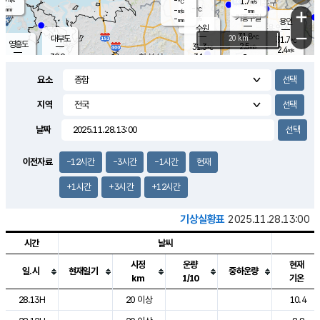
-
1.7
m/s
℃
-
-
-
mm
-
℃
mm
+
m/s
기흥구갈
-
-
m/s
mm
용인
-
수원
mm
−
31.8
℃
대부도
20 km
31.7
℃
영흥도
2.5
31.3
m/s
℃
2.4
m/s
-
mm
3.1
30.9
m/s
-
℃
mm
31.3
℃
-
오산
4.4
mm
m/s
5.6
m/s
-
mm
요소
-
mm
향남
30.8
℃
2.8
m/s
32.5
-
지역
℃
운평
mm
송탄
2.9
℃
m/s
-
s
mm
31.3
보
℃
날짜
31.5
℃
3.4
m/s
산
1.6
m/s
-
30.
mm
-
mm
1.2
℃
이전자료
-12시간
-3시간
-1시간
현재
-
m
/s
+1시간
+3시간
+12시간
기상실황표
2025.11.28.13:00
시간
날씨
시정
운량
현재
일.시
현재일기
중하운량
km
1/10
기온
도시별 기상실황표로 지점, 날씨, 기온, 강수, 바람, 기압등을 안내한 표입
28.13H
20 이상
10.4