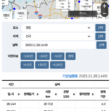
32.3
-
m/s
℃
-
-
-
mm
-
℃
mm
+
m/s
기흥구갈
-
-
m/s
mm
용인
-
mm
−
37.3
℃
대부도
20 km
35.9
℃
영흥도
1.1
m/s
1.9
m/s
-
mm
34.8
-
℃
mm
31.6
℃
오산
1.8
m/s
1.4
m/s
-
mm
요소
-
mm
향남
35.5
℃
1.9
m/s
35.5
-
지역
℃
운평
mm
송탄
1.5
℃
m/s
-
s
mm
34.5
보
℃
날짜
36.4
℃
1.8
m/s
산
1.6
m/s
-
33.
mm
-
mm
1.3
℃
이전자료
-12시간
-3시간
-1시간
현재
-
m
/s
+1시간
+3시간
+12시간
기상실황표
2025.11.28.14:00
시간
날씨
시정
운량
현재
일.시
현재일기
중하운량
km
1/10
기온
도시별 기상실황표로 지점, 날씨, 기온, 강수, 바람, 기압등을 안내한 표입
28.14H
20 이상
6.0