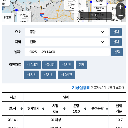
31.8
0.9
m/s
℃
-
-
-
mm
1.2
℃
mm
+
m/s
기흥구갈
-
-
m/s
mm
용인
-
수원
mm
−
29.4
℃
대부도
20 km
27.2
℃
영흥도
0.6
29.7
m/s
℃
0.8
m/s
-
mm
2.4
27.5
m/s
-
℃
mm
30.5
℃
-
오산
1.2
mm
m/s
3.9
m/s
-
mm
요소
-
mm
향남
26.0
℃
0.6
m/s
30.0
-
지역
℃
운평
mm
송탄
0.6
℃
m/s
-
s
mm
27.8
보
℃
날짜
30.1
℃
1.1
m/s
산
0.6
m/s
-
23.
mm
-
mm
0.0
℃
이전자료
-12시간
-3시간
-1시간
현재
-
m
/s
+1시간
+3시간
+12시간
기상실황표
2025.11.28.14:00
시간
날씨
시정
운량
현재
일.시
현재일기
중하운량
km
1/10
기온
도시별 기상실황표로 지점, 날씨, 기온, 강수, 바람, 기압등을 안내한 표입
28.14H
20 이상
10.7