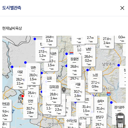
close
도시별관측
장남
판문점
26.5
℃
1.2
m/s
화현
27.3
동두천
℃
남면
-
현재날씨
육상
mm
파주
2.7
홈
m/s
포천
24.7
-
28.4
℃
mm
℃
28.2
℃
26.8
0.0
2.7
m/s
℃
m/s
-
양주
27.6
m/s
가
℃
-
3.3
-
mm
m/s
mm
-
mm
2.4
m/s
-
탄현
mm
27.7
-
2
℃
mm
남방
1.0
m/s
0
27.5
℃
-
파주금촌
mm
1.2
m/s
28.6
℃
-
장흥면
mm
0.2
m/s
28.3
℃
-
mm
1.5
m/s
28.8
℃
양촌
-
mm
창
-
m/s
은평
대곶
-
mm
28.0
노원
℃
-
김포
29.7
1.5
℃
28.2
m/s
℃
-
m/
-
2.9
27.1
m/s
mm
2.1
℃
m/s
서울
-
경서동
-
m
-
0.9
℃
mm
-
김포(공)
m/s
mm
-
-
m/s
mm
30.7
℃
28.4
-
℃
mm
28.8
℃
2.6
m/s
1.6
부천
m/s
2.4
구로
m/s
-
서초
mm
-
광명
mm
인천
송파*
-
mm
인천(공)
30.6
℃
30.4
℃
31.4
과천
경기광주
℃
32.9
1.1
30.7
31.6
m/s
℃
℃
℃
2.3
m/s
1.5
m/s
29.6
-
1.6
℃
mm
2.8
m/s
1.9
m/s
-
m/s
mm
-
27.0
27.5
mm
6.0
-
℃
℃
m/s
-
-
mm
무의도
mm
mm
분당구
0.7
-
2.5
m/s
m/s
mm
수리산길
-
-
mm
mm
8.8
의왕
29.7
℃
℃
1.8
m/s