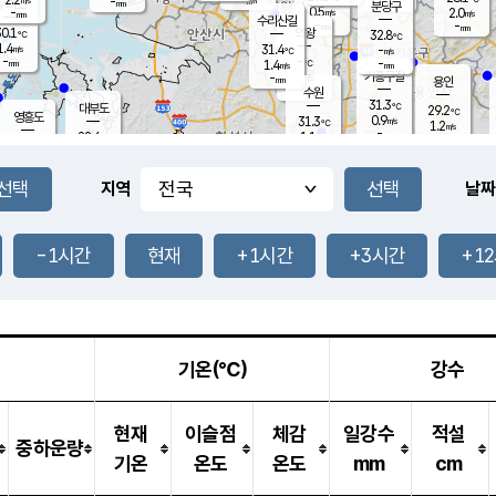
-
-
mm
무의도
mm
mm
분당구
0.5
-
2.0
m/s
m/s
mm
수리산길
-
-
mm
mm
0.1
의왕
32.8
℃
℃
1.4
31.4
m/s
-
m/s
℃
-
-
-
mm
1.4
℃
mm
m/s
기흥구갈
-
-
m/s
mm
용인
-
수원
mm
31.3
℃
대부도
29.2
℃
영흥도
0.9
31.3
m/s
℃
1.2
m/s
-
mm
1.1
28.6
m/s
-
℃
mm
30.7
℃
-
오산
1.3
mm
m/s
2.8
m/s
-
mm
-
mm
향남
28.7
℃
지역
날짜
0.5
m/s
31.8
-
℃
운평
mm
송탄
-
℃
m/s
-
s
mm
28.7
보
℃
32.8
-1시간
현재
+1시간
+3시간
+1
℃
0.1
m/s
산
1.4
m/s
-
-
mm
-
mm
-
m
℃
-
m
/s
기온(℃)
강수
현재
이슬점
체감
일강수
적설
중하운량
기온
온도
온도
mm
cm