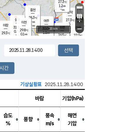
27.3
℃
강림
1.2
m/s
원주
-
흥천
mm
25.6
℃
문막
0.5
m/s
31.2
℃
28.3
-
℃
mm
+
1.4
설봉
m/s
27.3
℃
여주
-
m/s
이천
-
mm
1.5
m/s
-
마장
mm
신림
31.3
부론
-
귀래
−
℃
mm
30.0
20 km
℃
29.8
℃
0.7
m/s
1.8
29.3
m/s
℃
25.4
0.1
m/s
℃
-
26.5
27.0
mm
℃
-
℃
mm
1.0
m/s
-
0.7
mm
m/s
0.0
1.3
m/s
m/s
-
mm
-
백운
mm
-
-
mm
mm
백암
장호원
25.8
℃
0.5
m/s
25.2
℃
30.0
엄정
℃
-
mm
0.0
m/s
1.4
m/s
노은
-
mm
-
27.6
mm
℃
개
2시간
0.4
m/s
26.8
℃
-
mm
0.7
℃
m/s
-
/s
mm
m
기상실황표
2025.11.28.14:00
바람
기압(hPa)
습도
풍속
해면
풍향
%
m/s
기압