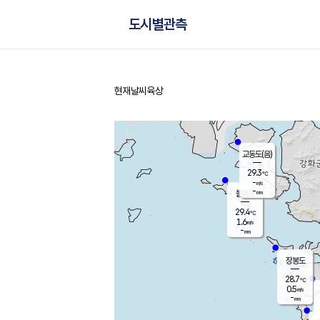
도시별관측
현재날씨
육상
홈
교동도(음)
29.3
℃
-
m/s
-
mm
볼음도
대연평
29.4
℃
1.6
m/s
30.0
℃
-
mm
3.1
m/s
-
mm
장봉도
28.7
℃
0.5
m/s
-
mm