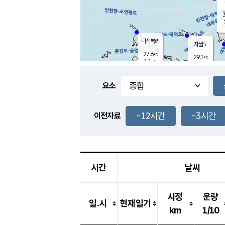
3
덕적북리
자월도
27.6
℃
29.1
℃
1.1
m/s
1.4
m/s
-
mm
-
mm
요소
풍도
28.3
덕적지도
2.3
m/
-
-12시간
-3시간
mm
이전자료
26.2
℃
대
2.5
m/s
-
mm
27.4
0.0
m
-
mm
시간
날씨
시정
운량
일.시
현재일기
km
1/10