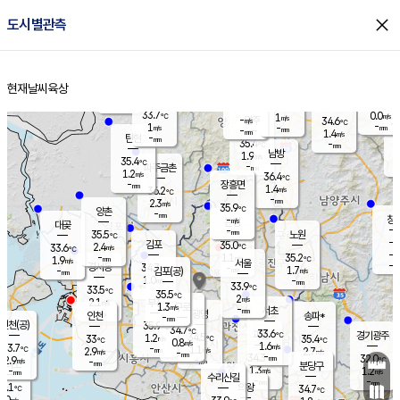
close
도시별관측
장남
판문점
33.6
℃
0.8
m/s
화현
36.1
동두천
℃
남면
-
현재날씨
육상
mm
파주
1.0
홈
m/s
포천
35.2
-
34.3
℃
mm
℃
34.4
℃
33.7
0.0
1
m/s
℃
m/s
-
양주
34.6
m/s
가
℃
-
1
-
mm
m/s
mm
-
mm
1.4
m/s
-
탄현
mm
35.4
-
3
℃
mm
남방
1.9
m/s
0
35.4
℃
-
파주금촌
mm
1.2
m/s
36.4
℃
-
장흥면
mm
1.4
m/s
36.2
℃
-
mm
2.3
m/s
35.9
℃
양촌
-
mm
창
-
m/s
은평
대곶
-
mm
35.5
노원
℃
-
김포
35.0
2.4
℃
33.6
m/s
℃
-
m/
-
1.1
35.2
m/s
mm
1.9
℃
m/s
서울
-
경서동
34.7
m
-
1.7
℃
mm
-
김포(공)
m/s
mm
1.0
-
m/s
mm
33.9
℃
33.5
-
℃
mm
35.5
℃
2
m/s
2.1
부천
m/s
1.3
구로
m/s
-
서초
mm
-
광명
mm
인천
송파*
-
mm
인천(공)
35.9
℃
34.7
℃
33.6
과천
경기광주
℃
34.5
1.2
33
35.4
m/s
℃
℃
℃
0.8
m/s
1.6
m/s
33.7
-
1.1
℃
mm
2.9
m/s
2.7
m/s
-
m/s
mm
-
34.3
32.0
mm
2.9
-
℃
℃
m/s
-
-
mm
무의도
mm
mm
분당구
1.3
-
1.2
m/s
m/s
mm
수리산길
-
-
mm
mm
4.1
의왕
34.7
℃
℃
2.0
m/s