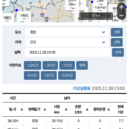
33.9
1.8
m/s
℃
-
-
-
mm
0.8
℃
mm
+
m/s
기흥구갈
-
-
m/s
mm
용인
-
수원
mm
−
35.4
℃
대부도
20 km
34.3
℃
영흥도
1.8
32.8
m/s
℃
1.8
m/s
-
mm
1.7
33.6
m/s
-
℃
mm
30.9
℃
-
오산
2.0
mm
m/s
2.5
m/s
-
mm
요소
-
mm
향남
34.2
℃
2.0
m/s
33.4
-
지역
℃
운평
mm
송탄
1.4
℃
m/s
-
s
mm
33.3
보
℃
날짜
34.7
℃
2.6
m/s
산
1.7
m/s
-
31.
mm
-
mm
0.5
℃
이전자료
-12시간
-3시간
-1시간
현재
-
m
/s
+1시간
+3시간
+12시간
기상실황표
2025.11.28.15:00
시간
날씨
시정
운량
현재
일.시
현재일기
중하운량
km
1/10
기온
도시별 기상실황표로 지점, 날씨, 기온, 강수, 바람, 기압등을 안내한 표입
28.15H
맑음
20 이상
0
0
7.7