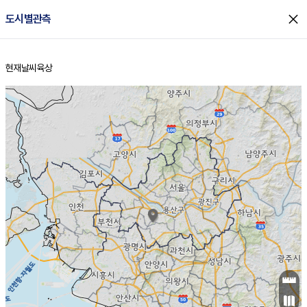
close
도시별관측
현재날씨
육상
홈