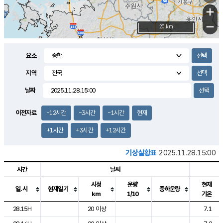
+
−
20 km
요소
지역
날짜
이전자료
-12시간
-3시간
-1시간
현재
+1시간
+3시간
+12시간
기상실황표
2025.11.28.15:00
시간
날씨
시정
운량
현재
일.시
현재일기
중하운량
km
1/10
기온
도시별 기상실황표로 지점, 날씨, 기온, 강수, 바람, 기압등을 안내한 표입
28.15H
20 이상
7.1