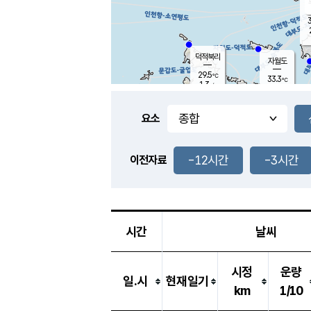
3
덕적북리
자월도
29.5
℃
33.3
℃
1.3
m/s
2.0
m/s
-
mm
-
mm
요소
풍도
29.6
덕적지도
3.1
m/
-
-12시간
-3시간
mm
이전자료
29.3
℃
대
3.1
m/s
-
mm
29.4
2.8
m
-
mm
시간
날씨
시정
운량
일.시
현재일기
km
1/10