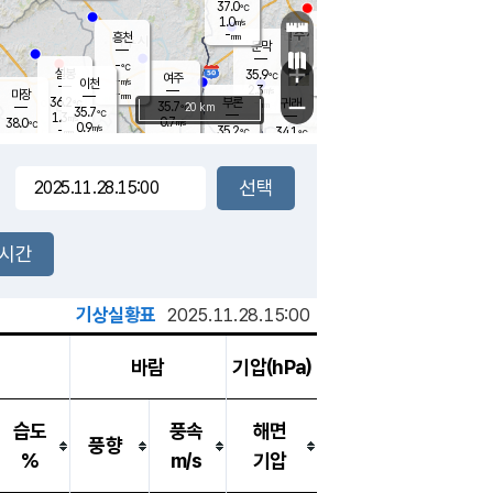
37.0
℃
강림
1.0
m/s
원주
-
흥천
mm
34.7
℃
문막
0.7
m/s
35.2
℃
-
-
℃
mm
+
1.6
설봉
m/s
35.9
℃
여주
-
m/s
이천
-
mm
2.3
m/s
-
마장
mm
신림
36.2
부론
-
귀래
−
℃
mm
35.7
20 km
℃
35.7
℃
1.3
m/s
0.7
38.0
m/s
℃
35.2
0.9
m/s
℃
-
35.2
34.1
mm
℃
-
℃
mm
1.1
m/s
-
1.7
mm
m/s
0.7
1.7
m/s
m/s
-
mm
-
백운
mm
-
-
mm
mm
백암
장호원
34.8
℃
1.8
m/s
34.3
℃
35.3
엄정
℃
-
mm
2.2
m/s
1.6
m/s
노은
-
mm
-
36.7
mm
℃
개
2시간
1.6
m/s
35.5
℃
-
mm
7
1.3
℃
m/s
-
m/s
mm
m
기상실황표
2025.11.28.15:00
바람
기압(hPa)
습도
풍속
해면
풍향
%
m/s
기압