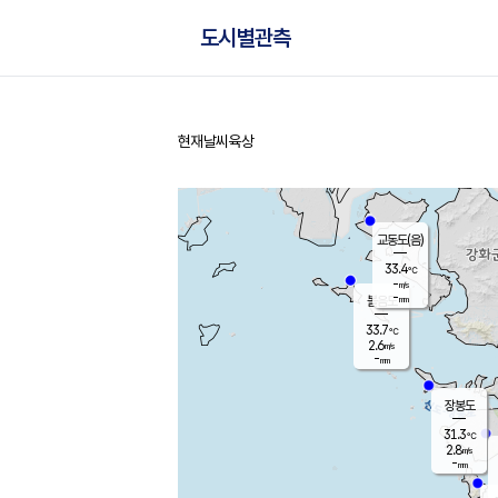
도시별관측
현재날씨
육상
홈
교동도(음)
33.4
℃
-
m/s
-
mm
볼음도
대연평
33.7
℃
2.6
m/s
33.5
℃
-
mm
2.1
m/s
-
mm
장봉도
31.3
℃
2.8
m/s
-
mm