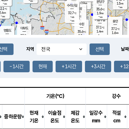
-
-
mm
무의도
mm
mm
분당구
0.9
-
1.5
m/s
m/s
mm
수리산길
-
-
mm
mm
2.1
의왕
35.6
℃
℃
2.4
32.7
m/s
1.9
m/s
℃
-
-
-
mm
-
℃
mm
m/s
기흥구갈
-
-
m/s
mm
용인
-
수원
mm
37.1
℃
대부도
37.1
℃
영흥도
1.4
35.6
m/s
℃
1.6
m/s
-
mm
0.3
33.9
m/s
-
℃
mm
33.3
℃
-
오산
2.6
mm
m/s
3.8
m/s
-
mm
-
mm
향남
34.6
℃
지역
날짜
1.2
m/s
36.3
-
℃
운평
mm
송탄
1.6
℃
m/s
-
s
mm
35.1
보
℃
36.9
-1시간
현재
+1시간
+3시간
+1
℃
1.9
m/s
산
1.6
m/s
-
33.
mm
-
mm
1.2
℃
-
m
/s
기온(℃)
강수
현재
이슬점
체감
일강수
적설
중하운량
기온
온도
온도
mm
cm