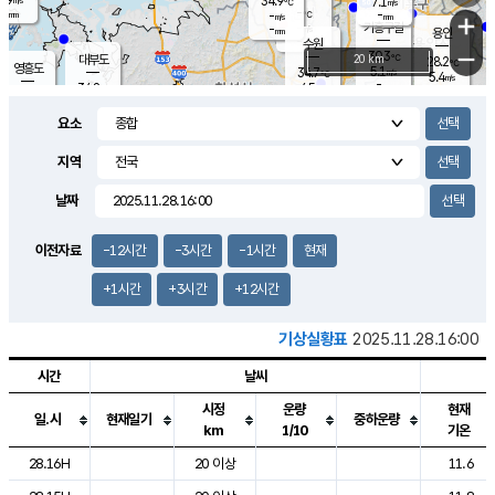
34.9
7.1
m/s
℃
-
-
-
mm
-
℃
mm
+
m/s
기흥구갈
-
-
m/s
mm
용인
-
수원
mm
−
30.3
℃
대부도
20 km
28.2
℃
영흥도
5.1
34.7
m/s
℃
5.4
m/s
-
mm
4.5
34.8
m/s
-
℃
mm
35.7
℃
-
오산
4.3
mm
m/s
2.6
m/s
-
mm
요소
-
mm
향남
27.5
℃
3.8
m/s
28.3
-
지역
℃
운평
mm
송탄
-
℃
m/s
-
s
mm
25.1
보
℃
날짜
25.6
℃
6.9
m/s
산
3.6
m/s
2.5
23.
mm
-
mm
0.7
℃
이전자료
-12시간
-3시간
-1시간
현재
1.0
/s
+1시간
+3시간
+12시간
기상실황표
2025.11.28.16:00
시간
날씨
시정
운량
현재
일.시
현재일기
중하운량
km
1/10
기온
도시별 기상실황표로 지점, 날씨, 기온, 강수, 바람, 기압등을 안내한 표입
28.16H
20 이상
11.6