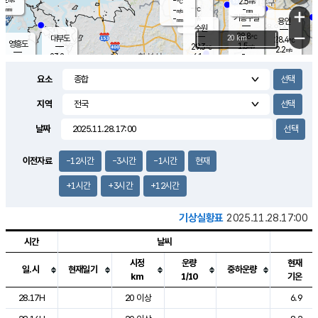
-
2.5
m/s
℃
-
-
-
mm
-
℃
mm
+
m/s
기흥구갈
-
-
m/s
mm
용인
-
수원
mm
−
28.8
℃
대부도
20 km
28.4
℃
영흥도
1.5
29.3
m/s
℃
2.2
m/s
-
mm
6.1
23.2
m/s
-
℃
mm
25.0
℃
-
오산
3.6
mm
m/s
10.1
m/s
12.0
mm
요소
4.0
mm
향남
26.9
℃
1.5
m/s
26.9
-
지역
℃
운평
mm
송탄
1.4
℃
m/s
-
s
mm
23.6
보
℃
날짜
26.7
℃
1.3
m/s
산
0.1
m/s
27.0
22.
mm
-
mm
0.8
℃
이전자료
-12시간
-3시간
-1시간
현재
1.0
/s
+1시간
+3시간
+12시간
기상실황표
2025.11.28.17:00
시간
날씨
시정
운량
현재
일.시
현재일기
중하운량
km
1/10
기온
도시별 기상실황표로 지점, 날씨, 기온, 강수, 바람, 기압등을 안내한 표입
28.17H
20 이상
6.9