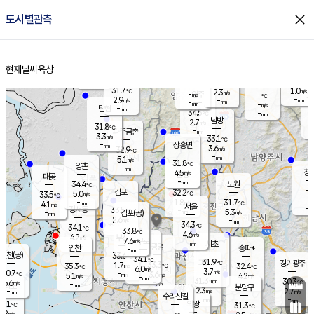
close
도시별관측
장남
판문점
29.4
℃
5.1
m/s
화현
29.8
동두천
℃
남면
-
현재날씨
육상
mm
파주
4.8
홈
m/s
포천
31.4
-
32.5
℃
mm
℃
31.4
℃
31.7
1.0
2.3
m/s
℃
m/s
-
양주
-
m/s
가
℃
-
2.9
-
mm
m/s
mm
-
mm
-
m/s
-
탄현
mm
34.5
-
2
℃
mm
남방
2.7
m/s
2
31.8
℃
-
파주금촌
mm
3.3
m/s
33.1
℃
-
장흥면
mm
3.6
m/s
32.9
℃
-
mm
5.1
m/s
31.8
℃
양촌
-
mm
창
4.5
m/s
은평
대곶
-
mm
34.4
노원
℃
-
김포
32.2
5.0
℃
33.5
m/s
℃
-
m/
-
1.8
31.7
m/s
mm
4.1
℃
m/s
서울
-
경서동
33.5
m
-
5.3
℃
mm
-
김포(공)
m/s
mm
2.6
-
m/s
mm
34.3
℃
34.1
-
℃
mm
33.8
℃
4.6
m/s
4.2
부천
m/s
7.6
구로
m/s
-
서초
mm
-
광명
mm
인천
송파*
-
mm
인천(공)
33.6
℃
34.1
℃
31.9
과천
경기광주
℃
33.3
1.7
35.3
32.4
m/s
℃
℃
℃
6.0
m/s
3.7
m/s
30.7
-
3.6
℃
mm
5.1
m/s
4.2
m/s
-
m/s
mm
-
31.3
30.3
mm
6.6
-
℃
℃
m/s
-
-
mm
무의도
mm
mm
분당구
2.3
-
2.7
m/s
m/s
mm
수리산길
-
-
mm
mm
6.1
의왕
31.3
℃
℃
7.2
m/s