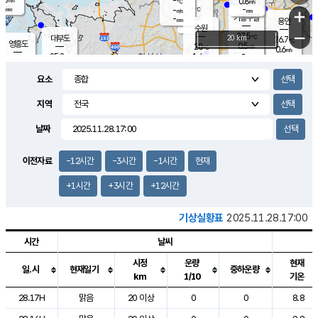
-
0.8
m/s
℃
-
-
-
mm
-
℃
mm
+
m/s
기흥구갈
-
-
m/s
mm
용인
-
수원
mm
−
27.5
℃
대부도
20 km
26.7
℃
영흥도
0.5
28
m/s
℃
0.6
m/s
-
mm
1.4
25.2
m/s
-
℃
mm
27.0
℃
-
오산
0.1
mm
m/s
0.7
m/s
-
mm
요소
-
mm
향남
25.2
℃
0.0
m/s
28.6
-
지역
℃
운평
mm
송탄
0.5
℃
m/s
-
s
mm
26.3
보
℃
날짜
28.0
℃
1.1
m/s
산
0.2
m/s
-
-
mm
-
mm
-
m
℃
이전자료
-12시간
-3시간
-1시간
현재
-
m
/s
+1시간
+3시간
+12시간
기상실황표
2025.11.28.17:00
시간
날씨
시정
운량
현재
일.시
현재일기
중하운량
km
1/10
기온
도시별 기상실황표로 지점, 날씨, 기온, 강수, 바람, 기압등을 안내한 표입
28.17H
맑음
20 이상
0
0
8.8