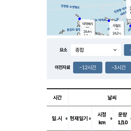
2
덕적북리
자월도
26.4
℃
26.2
℃
1.1
m/s
0.2
m/s
-
mm
-
mm
요소
풍도
27.5
덕적지도
0.8
m/
-
-12시간
-3시간
mm
이전자료
25.8
℃
대
0.9
m/s
-
mm
26.1
0.0
m
-
mm
시간
날씨
시정
운량
일.시
현재일기
km
1/10