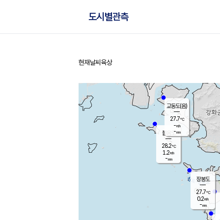
도시별관측
현재날씨
육상
홈
교동도(음)
27.7
℃
-
m/s
-
mm
볼음도
대연평
28.2
℃
1.2
m/s
27.3
℃
-
mm
0.8
m/s
-
mm
장봉도
27.7
℃
0.2
m/s
-
mm