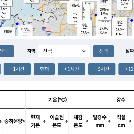
-
-
mm
무의도
mm
mm
분당구
0.1
-
1.4
m/s
m/s
mm
수리산길
-
-
mm
mm
7.6
의왕
29.5
℃
℃
0.6
-
m/s
1.9
m/s
℃
-
-
-
mm
-
℃
mm
m/s
기흥구갈
-
-
m/s
mm
용인
-
수원
mm
27.9
℃
대부도
26.9
℃
영흥도
0.4
27.8
m/s
℃
0.4
m/s
-
mm
0.8
25.5
m/s
-
℃
mm
27.8
℃
-
오산
0.4
mm
m/s
1.0
m/s
-
mm
-
mm
향남
25.6
℃
지역
날짜
0.0
m/s
-
-
℃
운평
mm
송탄
-
℃
m/s
-
s
mm
26.1
보
℃
28.5
-1시간
현재
+1시간
+3시간
+1
℃
0.2
m/s
산
0.9
m/s
-
23.
mm
-
mm
-
m
℃
-
m
/s
기온(℃)
강수
현재
이슬점
체감
일강수
적설
중하운량
기온
온도
온도
mm
cm