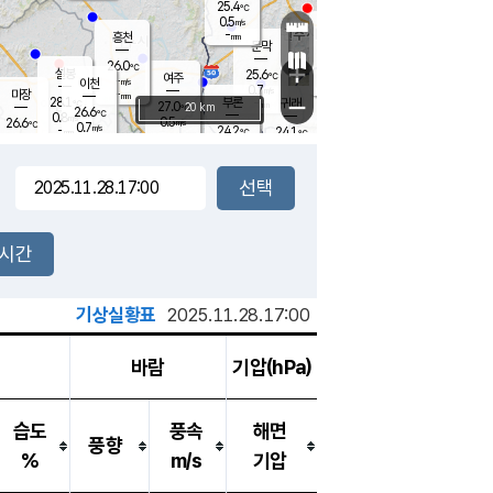
25.4
℃
강림
0.5
m/s
원주
-
흥천
mm
23.4
℃
문막
0.1
m/s
28.1
℃
26.0
-
℃
mm
+
1
설봉
m/s
25.6
℃
여주
-
m/s
이천
-
mm
0.7
m/s
-
마장
mm
신림
28.1
부론
-
귀래
−
℃
mm
27.0
20 km
℃
26.6
℃
0.8
m/s
0.5
26.6
m/s
℃
22.9
0.7
m/s
℃
-
24.2
24.1
mm
℃
-
℃
mm
0.5
m/s
-
0.0
mm
m/s
0.0
1.0
m/s
m/s
-
mm
-
백운
mm
-
-
mm
mm
백암
장호원
23.4
℃
0.8
m/s
23.8
℃
25.9
엄정
℃
-
mm
0.1
m/s
0.4
m/s
노은
-
mm
-
24.8
mm
℃
개
2시간
0.5
m/s
24.5
℃
-
mm
2
0.0
℃
m/s
-
/s
mm
m
기상실황표
2025.11.28.17:00
바람
기압(hPa)
습도
풍속
해면
풍향
%
m/s
기압