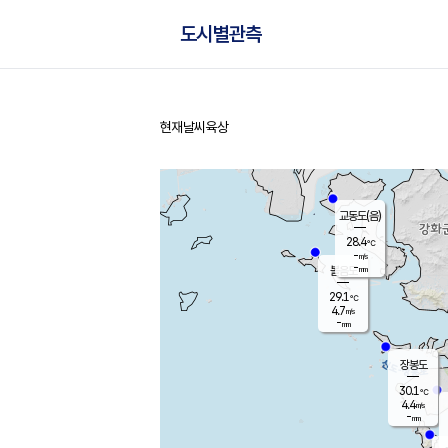
도시별관측
현재날씨
육상
홈
교동도(음)
28.4
℃
-
m/s
-
mm
볼음도
대연평
29.1
℃
4.7
m/s
30.0
℃
-
mm
2.0
m/s
-
mm
장봉도
30.1
℃
4.4
m/s
-
mm