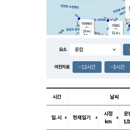
3
덕적북리
자월도
29.4
℃
31.6
℃
3.2
m/s
1.7
m/s
-
mm
-
mm
요소
풍도
29.3
덕적지도
2.2
m/
-
-12시간
-3시간
mm
이전자료
27.8
℃
대
3.6
m/s
-
mm
30.4
4.8
m
-
mm
시간
날씨
시정
운
일.시
현재일기
km
1/