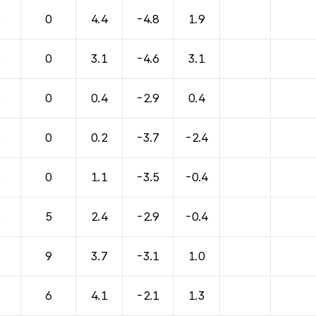
0
0
4.4
-4.8
1.9
0
0
3.1
-4.6
3.1
0
0
0.4
-2.9
0.4
0
0
0.2
-3.7
-2.4
0
0
1.1
-3.5
-0.4
5
5
2.4
-2.9
-0.4
9
9
3.7
-3.1
1.0
6
6
4.1
-2.1
1.3