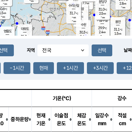
-
-
mm
무의도
mm
mm
분당구
2.2
-
2.8
m/s
m/s
mm
수리산길
-
-
mm
mm
0.6
의왕
31.0
℃
℃
1.5
31.7
m/s
2.5
m/s
℃
-
-
-
mm
-
℃
mm
m/s
기흥구갈
-
-
m/s
mm
용인
-
수원
mm
29.9
℃
대부도
31.1
℃
영흥도
2.4
30.3
m/s
℃
1.5
m/s
-
mm
2.6
31.3
m/s
-
℃
mm
31.4
℃
-
오산
4.0
mm
m/s
4.8
m/s
-
mm
-
mm
향남
31.4
℃
지역
날짜
2.2
m/s
32.0
-
℃
운평
mm
송탄
-
℃
m/s
-
s
mm
30.0
보
℃
31.5
-1시간
현재
+1시간
+3시간
+1
℃
3.1
m/s
산
1.8
m/s
-
28.
mm
-
mm
2.0
℃
-
m
/s
기온(℃)
강수
량
현재
이슬점
체감
일강수
적설
중하운량
10
기온
온도
온도
mm
cm