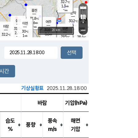
32.7
℃
강림
1.3
m/s
원주
-
흥천
mm
28.9
℃
문막
1.0
m/s
29.9
℃
31.8
-
℃
mm
+
2
설봉
m/s
30.2
℃
여주
1.6
m/s
이천
-
mm
3.4
m/s
-
마장
mm
신림
31.0
부론
-
귀래
−
℃
mm
30.5
20 km
℃
30
℃
2.2
m/s
0.6
32.2
m/s
℃
28.8
1
m/s
℃
-
29.5
28.4
mm
℃
-
℃
mm
1.2
m/s
-
2.3
mm
m/s
2.4
2.5
m/s
m/s
-
mm
-
백운
mm
-
-
mm
mm
백암
장호원
29.6
℃
0.5
m/s
30.4
℃
30.5
엄정
℃
-
mm
1.6
m/s
2.0
m/s
노은
-
mm
-
31.0
mm
℃
개
2시간
2.1
m/s
30.1
℃
-
mm
4
2.7
℃
m/s
-
m/s
mm
m
기상실황표
2025.11.28.18:00
바람
기압(hPa)
습도
풍속
해면
풍향
%
m/s
기압