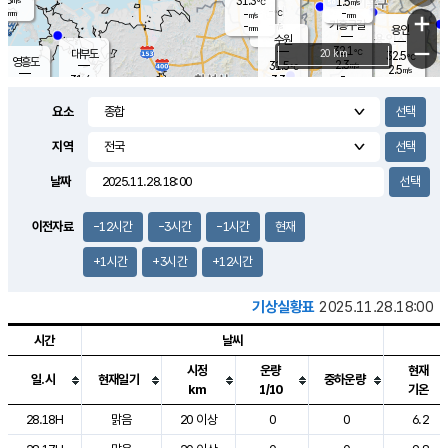
31.3
1.5
m/s
℃
-
-
-
mm
-
℃
mm
+
m/s
기흥구갈
-
-
m/s
mm
용인
-
수원
mm
−
32.1
℃
대부도
20 km
32.5
℃
영흥도
2.3
31.5
m/s
℃
2.5
m/s
-
mm
3.3
31.4
m/s
-
℃
mm
31.3
℃
-
오산
3.9
mm
m/s
4.9
m/s
-
mm
요소
-
mm
향남
31.2
℃
2.8
m/s
31.9
-
지역
℃
운평
mm
송탄
2.4
℃
m/s
-
s
mm
31.2
보
℃
날짜
32.8
℃
3.8
m/s
산
1.3
m/s
-
31.
mm
-
mm
1.2
℃
이전자료
-12시간
-3시간
-1시간
현재
-
m
/s
+1시간
+3시간
+12시간
기상실황표
2025.11.28.18:00
시간
날씨
시정
운량
현재
일.시
현재일기
중하운량
km
1/10
기온
도시별 기상실황표로 지점, 날씨, 기온, 강수, 바람, 기압등을 안내한 표입
28.18H
맑음
20 이상
0
0
6.2