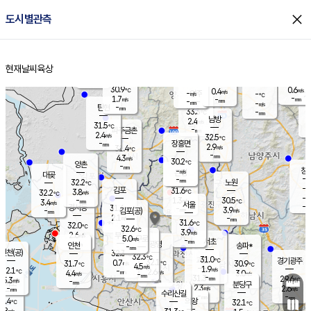
close
도시별관측
장남
판문점
30.8
℃
2.7
m/s
화현
31.3
동두천
℃
남면
-
현재날씨
육상
mm
파주
3.1
홈
m/s
포천
31.4
-
30.9
℃
mm
℃
30.5
℃
30.9
0.6
0.4
m/s
℃
m/s
-
양주
-
m/s
가
℃
-
1.7
-
mm
m/s
mm
-
mm
-
m/s
-
탄현
mm
33.3
-
3
℃
mm
남방
2.4
m/s
1
31.5
℃
-
파주금촌
mm
2.4
m/s
32.5
℃
-
장흥면
mm
2.9
m/s
31.4
℃
-
mm
4.3
m/s
30.2
℃
양촌
-
mm
창
-
m/s
은평
대곶
-
mm
32.2
노원
℃
-
김포
31.6
3.8
℃
32.2
m/s
℃
-
m/
-
1.3
30.5
m/s
mm
3.4
℃
m/s
서울
-
경서동
31.6
m
-
3.9
℃
mm
-
김포(공)
m/s
mm
2.1
-
m/s
mm
31.6
℃
32.0
-
℃
mm
32.6
℃
3.9
m/s
2.6
부천
m/s
5.0
구로
m/s
-
서초
mm
-
광명
mm
인천
송파*
-
mm
인천(공)
32.3
℃
32.3
℃
31.0
과천
경기광주
℃
32.1
0.7
31.7
30.9
m/s
℃
℃
℃
4.5
m/s
1.9
m/s
32.1
-
2.6
℃
mm
4.4
m/s
3.0
m/s
-
m/s
mm
-
31.3
29.6
mm
5.3
-
℃
℃
m/s
-
-
mm
무의도
mm
mm
분당구
2.3
-
2.6
m/s
m/s
mm
수리산길
-
-
mm
mm
0.4
의왕
32.1
℃
℃
2.8
m/s