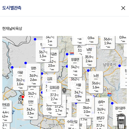
close
도시별관측
장남
판문점
35.0
℃
0.8
m/s
화현
36.3
동두천
℃
남면
-
현재날씨
육상
mm
파주
0.8
홈
m/s
포천
36.5
-
33.9
℃
mm
℃
34.3
℃
34.7
0.9
0.9
m/s
℃
m/s
-
양주
36.6
m/s
가
℃
-
1
-
mm
m/s
mm
-
mm
1.9
m/s
-
탄현
mm
35.3
-
3
℃
mm
남방
3.1
m/s
1
36.7
℃
-
파주금촌
mm
1.3
m/s
35.9
℃
-
장흥면
mm
2.4
m/s
36.2
℃
-
mm
2.5
m/s
34.2
℃
양촌
-
mm
창
-
m/s
은평
대곶
-
mm
36.9
노원
℃
-
김포
36.2
2.6
℃
36.2
m/s
℃
-
m/
-
1.9
36.6
m/s
mm
1.0
℃
m/s
서울
-
경서동
36.2
m
-
1.6
℃
mm
-
김포(공)
m/s
mm
0.8
-
m/s
mm
34.7
℃
36.3
-
℃
mm
37.3
℃
0.9
m/s
2.7
부천
m/s
2.7
구로
m/s
-
서초
mm
-
광명
mm
인천
송파*
-
mm
인천(공)
35.2
℃
37.2
℃
36.6
과천
경기광주
℃
37.0
0.8
34.3
36.9
m/s
℃
℃
℃
1.7
m/s
2.0
m/s
34.4
-
1.7
℃
mm
3.3
m/s
1.2
m/s
-
m/s
mm
-
35.5
35.0
mm
4.2
-
℃
℃
m/s
-
-
mm
무의도
mm
mm
분당구
1.2
-
1.4
m/s
m/s
mm
수리산길
-
-
mm
mm
5.1
의왕
37.3
℃
℃
2.0
m/s