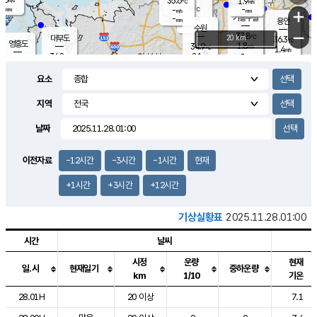
35.6
1.9
m/s
℃
-
-
-
mm
-
℃
mm
+
m/s
기흥구갈
-
-
m/s
mm
용인
-
수원
mm
−
37.8
℃
대부도
20 km
36.3
℃
영흥도
1.8
34.9
m/s
℃
1.4
m/s
-
mm
2.1
34.8
m/s
-
℃
mm
31.7
℃
-
오산
2.1
mm
m/s
1.0
m/s
-
mm
요소
-
mm
향남
35.7
℃
1.2
m/s
36.2
-
지역
℃
운평
mm
송탄
1.0
℃
m/s
-
s
mm
34.7
보
℃
날짜
36.5
℃
1.9
m/s
산
1.4
m/s
-
34.
mm
-
mm
1.4
℃
이전자료
-12시간
-3시간
-1시간
현재
-
m
/s
+1시간
+3시간
+12시간
기상실황표
2025.11.28.01:00
시간
날씨
시정
운량
현재
일.시
현재일기
중하운량
km
1/10
기온
도시별 기상실황표로 지점, 날씨, 기온, 강수, 바람, 기압등을 안내한 표입
28.01H
20 이상
7.1