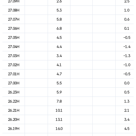
27.09H
2.6
2.5
27.08H
5.3
1.0
27.07H
5.8
0.6
27.06H
6.8
0.1
27.05H
4.5
-0.5
27.04H
4.4
-1.4
27.03H
3.4
-1.3
27.02H
4.1
-1.0
27.01H
4.7
-0.5
27.00H
5.5
0.0
26.23H
5.9
0.5
26.22H
7.8
1.3
26.21H
10.1
2.1
26.20H
13.1
3.4
26.19H
16.0
4.5