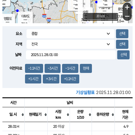
-
-
m/s
℃
-
-
-
mm
-
℃
mm
+
m/s
기흥구갈
-
-
m/s
mm
용인
-
수원
mm
−
37.2
℃
대부도
20 km
37.8
℃
영흥도
1.5
36.2
m/s
℃
1.5
m/s
-
mm
3.1
32.0
m/s
-
℃
mm
33.8
℃
-
오산
2.1
mm
m/s
2.4
m/s
-
mm
요소
-
mm
향남
35.2
℃
2.1
m/s
36.2
-
지역
℃
운평
mm
송탄
-
℃
m/s
-
s
mm
33.6
보
℃
날짜
37.3
℃
3.0
m/s
산
1.6
m/s
-
34.
mm
-
mm
0.4
℃
이전자료
-12시간
-3시간
-1시간
현재
-
m
/s
+1시간
+3시간
+12시간
기상실황표
2025.11.28.01:00
시간
날씨
시정
운량
현재
일.시
현재일기
중하운량
km
1/10
기온
도시별 기상실황표로 지점, 날씨, 기온, 강수, 바람, 기압등을 안내한 표입
28.01H
20 이상
4.9