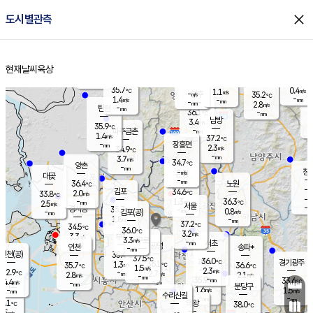
close
도시별관측
장남
판문점
35.5
℃
1.0
m/s
화현
35.1
동두천
℃
남면
-
현재날씨
육상
mm
파주
0.4
홈
m/s
포천
34.9
-
35.2
℃
mm
℃
35.1
℃
35.7
0.4
1.1
m/s
℃
m/s
-
양주
35.2
m/s
가
℃
-
1.4
-
mm
m/s
mm
-
mm
2.8
m/s
-
탄현
mm
36.1
-
3
℃
mm
남방
3.4
m/s
1
35.9
℃
-
파주금촌
mm
1.4
m/s
37.2
℃
-
장흥면
mm
2.3
m/s
34.9
℃
-
mm
3.7
m/s
34.7
℃
양촌
-
mm
창
-
m/s
은평
대곶
-
mm
36.4
노원
℃
-
김포
34.6
2.0
℃
33.8
m/s
℃
-
m/
-
1.3
36.3
m/s
mm
2.5
℃
m/s
서울
-
경서동
35.7
m
-
0.8
℃
mm
-
김포(공)
m/s
mm
1.8
-
m/s
mm
37.2
℃
34.5
-
℃
mm
36.0
℃
3.2
m/s
3.3
부천
m/s
3.3
구로
m/s
-
서초
mm
-
광명
mm
인천
송파*
-
mm
인천(공)
35.4
℃
37.5
℃
36.0
과천
경기광주
℃
36.1
1.3
35.7
36.6
m/s
℃
℃
℃
1.5
m/s
2.3
m/s
32.9
-
2.7
℃
mm
2.8
m/s
2.1
m/s
-
m/s
mm
-
35.9
33.6
mm
4.4
-
℃
℃
m/s
-
-
mm
무의도
mm
mm
분당구
1.6
-
1.5
m/s
m/s
mm
수리산길
-
-
mm
mm
2.1
의왕
38.0
℃
℃
2.5
m/s