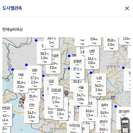
close
도시별관측
장남
판문점
35.0
℃
1.2
m/s
화현
34.9
동두천
℃
남면
-
현재날씨
육상
mm
파주
1.1
홈
m/s
포천
34.0
-
33.9
℃
mm
℃
34.4
℃
34.7
1.0
0.9
m/s
℃
m/s
-
양주
35.8
m/s
가
℃
-
1
-
mm
m/s
mm
-
mm
2.0
m/s
-
탄현
mm
37.4
-
3
℃
mm
남방
1.8
m/s
1
38.3
℃
-
파주금촌
mm
1.0
m/s
36.1
℃
-
장흥면
mm
0.9
m/s
35.9
℃
-
mm
3.5
m/s
37.1
℃
양촌
-
mm
창
-
m/s
은평
대곶
-
mm
37.2
노원
℃
-
김포
36.3
2.2
℃
35.4
m/s
℃
-
m/
-
1.4
36.3
m/s
mm
2.0
℃
m/s
서울
-
경서동
36.0
m
-
2.0
℃
mm
-
김포(공)
m/s
mm
1.2
-
m/s
mm
34.7
℃
35.9
-
℃
mm
37.1
℃
0.9
m/s
2.6
부천
m/s
1.9
구로
m/s
-
서초
mm
-
광명
mm
인천
송파*
-
mm
인천(공)
35.0
℃
36.6
℃
36.6
과천
경기광주
℃
35.9
0.2
34.3
36.9
m/s
℃
℃
℃
1.5
m/s
1.5
m/s
34.1
-
0.6
℃
mm
3.3
m/s
1.7
m/s
-
m/s
mm
-
35.5
34.0
mm
4.1
-
℃
℃
m/s
-
-
mm
무의도
mm
mm
분당구
1.3
-
1.1
m/s
m/s
mm
수리산길
-
-
mm
mm
5.5
의왕
36.5
℃
℃
1.5
m/s