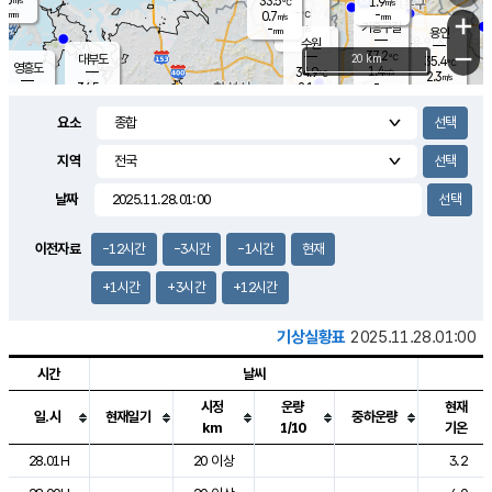
33.5
1.9
m/s
℃
-
-
-
mm
0.7
℃
mm
+
m/s
기흥구갈
-
-
m/s
mm
용인
-
수원
mm
−
37.2
℃
대부도
20 km
35.4
℃
영흥도
1.4
34.9
m/s
℃
2.3
m/s
-
mm
2.1
34.5
m/s
-
℃
mm
32.2
℃
-
오산
1.7
mm
m/s
0.9
m/s
-
mm
요소
-
mm
향남
35.4
℃
1.2
m/s
35.8
-
지역
℃
운평
mm
송탄
1.0
℃
m/s
-
s
mm
34.7
보
℃
날짜
35.9
℃
1.3
m/s
산
2.0
m/s
-
33.
mm
-
mm
1.5
℃
이전자료
-12시간
-3시간
-1시간
현재
-
m
/s
+1시간
+3시간
+12시간
기상실황표
2025.11.28.01:00
시간
날씨
시정
운량
현재
일.시
현재일기
중하운량
km
1/10
기온
도시별 기상실황표로 지점, 날씨, 기온, 강수, 바람, 기압등을 안내한 표입
28.01H
20 이상
3.2