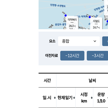
2
덕적북리
자월도
28.3
℃
26.7
℃
2.0
m/s
0.1
m/s
-
mm
-
mm
요소
풍도
27.7
덕적지도
1.3
m/
-
-12시간
-3시간
mm
이전자료
26.2
℃
대
0.6
m/s
-
mm
27.4
1.1
m
-
mm
시간
날씨
시정
운량
일.시
현재일기
km
1/10