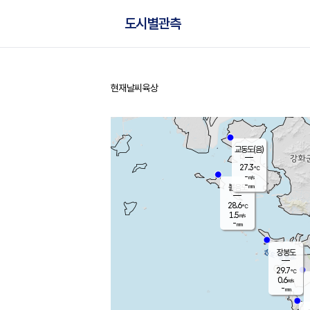
도시별관측
현재날씨
육상
홈
교동도(음)
27.3
℃
-
m/s
-
mm
볼음도
대연평
28.6
℃
1.5
m/s
29.6
℃
-
mm
0.7
m/s
-
mm
장봉도
29.7
℃
0.6
m/s
-
mm