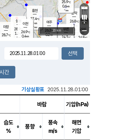
25.9
℃
강림
0.6
m/s
원주
-
흥천
mm
24.2
℃
문막
0.4
m/s
27.2
℃
27.4
-
℃
mm
+
0.7
설봉
m/s
26.8
℃
여주
-
m/s
이천
-
mm
2.2
m/s
-
마장
mm
신림
28.9
부론
-
귀래
−
℃
mm
26.3
20 km
℃
26.9
℃
1.1
m/s
0.2
28.7
m/s
℃
23.0
0.4
m/s
℃
-
24.3
24.8
mm
℃
-
℃
mm
0.0
m/s
-
0.5
mm
m/s
0.0
0.0
m/s
m/s
-
mm
-
백운
mm
-
-
mm
mm
백암
장호원
24.0
℃
0.3
m/s
25.8
℃
26.8
엄정
℃
-
mm
0.1
m/s
0.7
m/s
노은
-
mm
-
25.8
mm
℃
개
2시간
0.0
m/s
25.7
℃
-
mm
4
0.0
℃
m/s
-
m/s
mm
m
기상실황표
2025.11.28.01:00
바람
기압(hPa)
습도
풍속
해면
풍향
%
m/s
기압