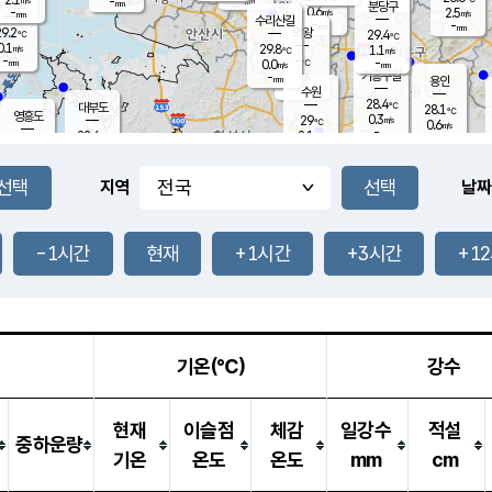
-
-
mm
무의도
mm
mm
분당구
0.6
-
2.5
m/s
m/s
mm
수리산길
-
-
mm
mm
9.2
의왕
29.4
℃
℃
0.1
29.8
m/s
1.1
m/s
℃
-
-
-
mm
0.0
℃
mm
m/s
기흥구갈
-
-
m/s
mm
용인
-
수원
mm
28.4
℃
대부도
28.1
℃
영흥도
0.3
29
m/s
℃
0.6
m/s
-
mm
2.1
28.6
m/s
-
℃
mm
29.2
℃
-
오산
0.9
mm
m/s
2.6
m/s
-
mm
-
mm
향남
27.7
℃
지역
날짜
0.0
m/s
29.3
-
℃
운평
mm
송탄
1.1
℃
m/s
-
s
mm
28.2
보
℃
-
-1시간
현재
+1시간
+3시간
+1
℃
2.2
m/s
산
-
m/s
-
24.
mm
-
mm
0.2
℃
-
m
/s
기온(℃)
강수
현재
이슬점
체감
일강수
적설
중하운량
기온
온도
온도
mm
cm