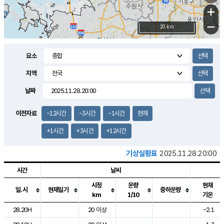
+
−
20 km
요소
지역
날짜
이전자료
-12시간
-3시간
-1시간
현재
+1시간
+3시간
+12시간
기상실황표
2025.11.28.20:00
시간
날씨
시정
운량
현재
일.시
현재일기
중하운량
km
1/10
기온
도시별 기상실황표로 지점, 날씨, 기온, 강수, 바람, 기압등을 안내한 표입
28.20H
20 이상
-2.1