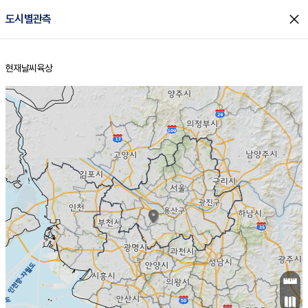
close
도시별관측
현재날씨
육상
홈