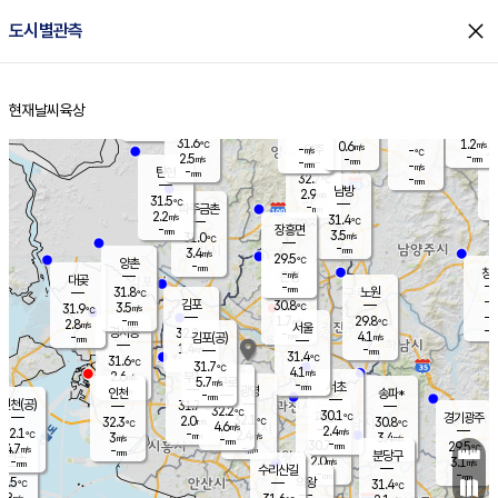
close
도시별관측
장남
판문점
30.5
℃
3.9
m/s
화현
30.6
동두천
℃
남면
-
현재날씨
육상
mm
파주
3.4
홈
m/s
포천
30.7
-
30.4
℃
mm
℃
30.9
℃
31.6
1.2
0.6
m/s
℃
m/s
-
양주
-
m/s
가
℃
-
2.5
-
mm
m/s
mm
-
mm
-
m/s
-
탄현
mm
32.7
-
2
℃
mm
남방
2.9
m/s
1
31.5
℃
-
파주금촌
mm
2.2
m/s
31.4
℃
-
장흥면
mm
3.5
m/s
31.0
℃
-
mm
3.4
m/s
29.5
℃
양촌
-
mm
창
-
m/s
은평
대곶
-
mm
31.8
노원
℃
-
김포
30.8
3.5
℃
31.9
m/s
℃
-
m/
-
1.7
29.8
m/s
mm
2.8
℃
m/s
서울
-
경서동
32.2
m
-
4.1
℃
mm
-
김포(공)
m/s
mm
1.4
-
m/s
mm
31.4
℃
31.6
-
℃
mm
31.7
℃
4.1
m/s
2.6
부천
m/s
5.7
구로
m/s
-
서초
mm
-
광명
mm
인천
송파*
-
mm
인천(공)
31.7
℃
32.2
℃
30.1
과천
경기광주
℃
32.1
2.0
32.3
30.8
m/s
℃
℃
℃
4.6
m/s
2.4
m/s
32.1
-
2.4
℃
mm
3
m/s
3.4
m/s
-
m/s
mm
-
30.7
29.5
mm
4.7
-
℃
℃
m/s
-
-
mm
무의도
mm
mm
분당구
2.0
-
3.1
m/s
m/s
mm
수리산길
-
-
mm
mm
0.5
의왕
31.4
℃
℃
2.8
m/s