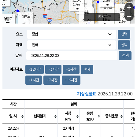
31.6
2.1
m/s
℃
-
-
-
mm
1.7
℃
mm
+
m/s
기흥구갈
-
-
m/s
mm
용인
-
수원
mm
−
32.1
℃
대부도
20 km
31.9
℃
영흥도
1.8
31.9
m/s
℃
2.3
m/s
-
mm
4.3
31.5
m/s
-
℃
mm
31.6
℃
-
오산
3.9
mm
m/s
5.6
m/s
-
mm
요소
-
mm
향남
31.4
℃
2.7
m/s
32.5
-
지역
℃
운평
mm
송탄
2.0
℃
m/s
-
s
mm
31.1
보
℃
날짜
31.9
℃
3.6
m/s
산
2.2
m/s
-
29.
mm
-
mm
1.2
℃
이전자료
-12시간
-3시간
-1시간
현재
-
m
/s
+1시간
+3시간
+12시간
기상실황표
2025.11.28.22:00
시간
날씨
시정
운량
현재
일.시
현재일기
중하운량
km
1/10
기온
도시별 기상실황표로 지점, 날씨, 기온, 강수, 바람, 기압등을 안내한 표입
28.22H
20 이상
4.7