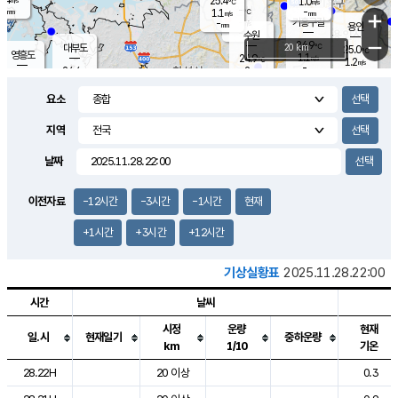
25.4
1.0
m/s
℃
-
-
-
mm
1.1
℃
mm
+
m/s
기흥구갈
-
-
m/s
mm
용인
-
수원
mm
−
24.9
℃
대부도
20 km
25.0
℃
영흥도
1.1
24.9
m/s
℃
1.2
m/s
-
mm
2
24.4
m/s
-
℃
mm
26.0
℃
-
오산
2.3
mm
m/s
4.8
m/s
-
mm
요소
-
mm
향남
24.9
℃
2.0
m/s
25.5
-
지역
℃
운평
mm
송탄
-
℃
m/s
-
s
mm
24.3
보
℃
날짜
24.9
℃
1.0
m/s
산
0.0
m/s
-
21.
mm
-
mm
0.8
℃
이전자료
-12시간
-3시간
-1시간
현재
-
m
/s
+1시간
+3시간
+12시간
기상실황표
2025.11.28.22:00
시간
날씨
시정
운량
현재
일.시
현재일기
중하운량
km
1/10
기온
도시별 기상실황표로 지점, 날씨, 기온, 강수, 바람, 기압등을 안내한 표입
28.22H
20 이상
0.3