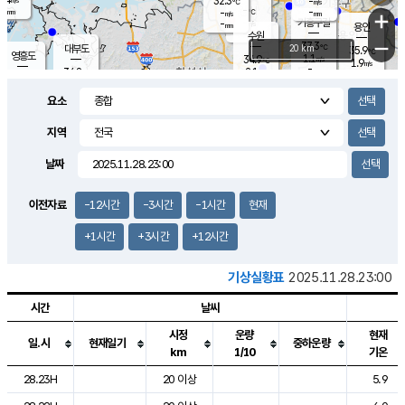
32.3
-
m/s
℃
-
-
-
mm
-
℃
mm
+
m/s
기흥구갈
-
-
m/s
mm
용인
-
수원
mm
−
37.3
℃
대부도
20 km
35.9
℃
영흥도
1.1
34.9
m/s
℃
1.9
m/s
-
mm
2.1
34.8
m/s
-
℃
mm
31.6
℃
-
오산
1.8
mm
m/s
1.4
m/s
-
mm
요소
-
mm
향남
35.5
℃
1.9
m/s
35.5
-
지역
℃
운평
mm
송탄
1.5
℃
m/s
-
s
mm
34.5
보
℃
날짜
36.4
℃
1.8
m/s
산
1.6
m/s
-
33.
mm
-
mm
1.3
℃
이전자료
-12시간
-3시간
-1시간
현재
-
m
/s
+1시간
+3시간
+12시간
기상실황표
2025.11.28.23:00
시간
날씨
시정
운량
현재
일.시
현재일기
중하운량
km
1/10
기온
도시별 기상실황표로 지점, 날씨, 기온, 강수, 바람, 기압등을 안내한 표입
28.23H
20 이상
5.9