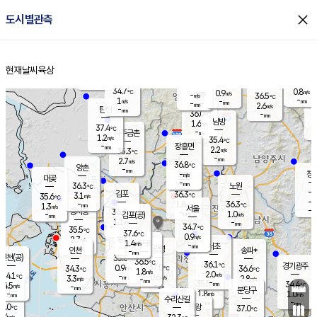
close
도시별관측
장남
판문점
34.8
℃
1.1
m/s
화현
36.2
동두천
℃
남면
-
현재날씨
육상
mm
파주
0.9
홈
m/s
포천
36.0
-
33.9
℃
mm
℃
34.8
℃
34.7
0.8
0.9
m/s
℃
m/s
-
양주
36.5
m/s
가
℃
-
1
-
mm
m/s
mm
-
mm
2.6
m/s
-
탄현
mm
36.0
-
3
℃
mm
남방
1.6
m/s
1
37.4
℃
-
파주금촌
mm
1.2
m/s
35.4
℃
-
장흥면
mm
2.2
m/s
35.3
℃
-
mm
2.7
m/s
36.8
℃
양촌
-
mm
창
-
m/s
은평
대곶
-
mm
36.3
노원
℃
-
김포
36.3
3.1
℃
35.6
m/s
℃
-
m/
-
1.8
36.3
m/s
mm
1.3
℃
m/s
서울
-
경서동
36.7
m
-
1.0
℃
mm
-
김포(공)
m/s
mm
1.1
-
m/s
mm
34.7
℃
35.5
-
℃
mm
37.6
℃
0.9
m/s
2.7
부천
m/s
1.4
구로
m/s
-
서초
mm
-
광명
mm
인천
송파*
-
mm
인천(공)
35.0
℃
36.5
℃
36.1
과천
경기광주
℃
37.0
0.9
34.3
36.6
m/s
℃
℃
℃
1.8
m/s
2.0
m/s
34.1
-
0.6
℃
mm
3.3
m/s
2.8
m/s
-
m/s
mm
-
35.5
34.4
mm
4.5
-
℃
℃
m/s
-
-
mm
무의도
mm
mm
분당구
1.8
-
1.0
m/s
m/s
mm
수리산길
-
-
mm
mm
5.0
의왕
37.0
℃
℃
2.4
m/s