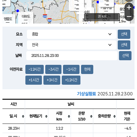
-
-
m/s
℃
-
-
-
mm
-
℃
mm
+
m/s
기흥구갈
-
-
m/s
mm
용인
-
수원
mm
−
31.2
℃
대부도
20 km
29.8
℃
영흥도
0.7
31.3
m/s
℃
1.9
m/s
-
mm
1.1
28.5
m/s
-
℃
mm
30.3
℃
-
오산
1.7
mm
m/s
2.9
m/s
-
mm
요소
-
mm
향남
28.3
℃
0.4
m/s
32.7
-
지역
℃
운평
mm
송탄
0.0
℃
m/s
-
s
mm
29.3
보
℃
날짜
33.1
℃
1.5
m/s
산
0.6
m/s
-
-
mm
-
mm
-
m
℃
이전자료
-12시간
-3시간
-1시간
현재
-
m
/s
+1시간
+3시간
+12시간
기상실황표
2025.11.28.23:00
시간
날씨
시정
운량
현재
일.시
현재일기
중하운량
km
1/10
기온
도시별 기상실황표로 지점, 날씨, 기온, 강수, 바람, 기압등을 안내한 표입
28.23H
12.2
-4.5