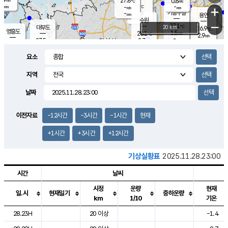
27.8
0.8
m/s
℃
-
-
-
mm
-
℃
mm
+
m/s
기흥구갈
-
-
m/s
mm
용인
-
수원
mm
−
27.1
℃
대부도
20 km
26.9
℃
영흥도
1.5
28.1
m/s
℃
2.9
m/s
-
mm
2.7
27.5
m/s
-
℃
mm
28.3
℃
-
오산
3.3
mm
m/s
5.1
m/s
-
mm
요소
-
mm
향남
27.1
℃
2.1
m/s
28.3
-
지역
℃
운평
mm
송탄
-
℃
m/s
-
s
mm
26.6
보
℃
날짜
27.5
℃
3.0
m/s
산
0.6
m/s
-
25.
mm
-
mm
0.8
℃
이전자료
-12시간
-3시간
-1시간
현재
-
m
/s
+1시간
+3시간
+12시간
기상실황표
2025.11.28.23:00
시간
날씨
시정
운량
현재
일.시
현재일기
중하운량
km
1/10
기온
도시별 기상실황표로 지점, 날씨, 기온, 강수, 바람, 기압등을 안내한 표입
28.23H
20 이상
-1.4