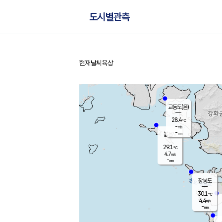
도시별관측
현재날씨
육상
홈
교동도(음)
28.4
℃
-
m/s
-
mm
볼음도
대연평
29.1
℃
4.7
m/s
30.0
℃
-
mm
2.0
m/s
-
mm
장봉도
30.1
℃
4.4
m/s
-
mm