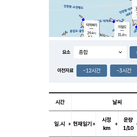
3
덕적북리
자월도
29.4
℃
31.6
℃
3.2
m/s
1.7
m/s
-
mm
-
mm
요소
풍도
29.3
덕적지도
2.2
m/
-
-12시간
-3시간
mm
이전자료
27.8
℃
대
3.6
m/s
-
mm
30.4
4.8
m
-
mm
시간
날씨
시정
운량
일.시
현재일기
km
1/10