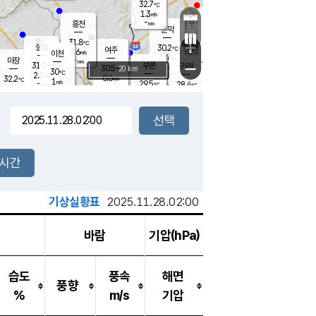
32.7
℃
강림
1.3
m/s
원주
-
흥천
mm
28.9
℃
문막
1.0
m/s
29.9
℃
31.8
-
℃
mm
+
2
설봉
m/s
30.2
℃
여주
1.6
m/s
이천
-
mm
3.4
m/s
-
마장
mm
신림
31.0
부론
-
귀래
−
℃
mm
30.5
20 km
℃
30
℃
2.2
m/s
0.6
32.2
m/s
℃
28.8
1
m/s
℃
-
29.5
28.4
mm
℃
-
℃
mm
1.2
m/s
-
2.3
mm
m/s
2.4
2.5
m/s
m/s
-
mm
-
백운
mm
-
-
mm
mm
백암
장호원
29.6
℃
0.5
m/s
30.4
℃
30.5
엄정
℃
-
mm
1.6
m/s
2.0
m/s
노은
-
mm
-
31.0
mm
℃
개
2시간
2.1
m/s
30.1
℃
-
mm
4
2.7
℃
m/s
-
m/s
mm
m
기상실황표
2025.11.28.02:00
바람
기압(hPa)
습도
풍속
해면
풍향
%
m/s
기압