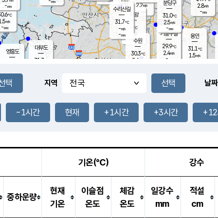
-
-
mm
무의도
mm
mm
분당구
2.2
-
2.8
m/s
m/s
mm
수리산길
-
-
mm
mm
0.6
의왕
31.0
℃
℃
1.5
31.7
m/s
2.5
m/s
℃
-
-
-
mm
-
℃
mm
m/s
기흥구갈
-
-
m/s
mm
용인
-
수원
mm
29.9
℃
대부도
31.1
℃
영흥도
2.4
30.3
m/s
℃
1.5
m/s
-
mm
2.6
31.3
m/s
-
℃
mm
31.4
℃
-
오산
4.0
mm
m/s
4.8
m/s
-
mm
-
mm
향남
31.4
℃
지역
날짜
2.2
m/s
32.0
-
℃
운평
mm
송탄
-
℃
m/s
-
s
mm
30.0
보
℃
31.5
-1시간
현재
+1시간
+3시간
+1
℃
3.1
m/s
산
1.8
m/s
-
28.
mm
-
mm
2.0
℃
-
m
/s
기온(℃)
강수
현재
이슬점
체감
일강수
적설
중하운량
기온
온도
온도
mm
cm